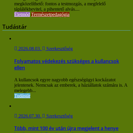
megközelíthető: fontos a testmozgás, a megfelelő
táplálékbevitel, a pihentető alvás....
Életmód
Természetpedagógia
Tudástár
2026.08.03.
Szerkesztőség
Folyamatos védekezés szükséges a kullancsok
ellen
A kullancsok egyre nagyobb egészségügyi kockázatot
jelentenek. Nemcsak az emberek, a háziállatok számára is. A
melegebb...
Tudástár
2026.07.30.
Szerkesztőség
Több, mint 100 év után újra megjelent a henye