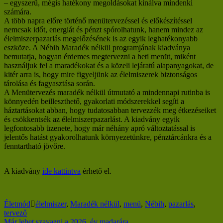
– egyszerű, mégis hatékony megoldásokat kínálva mindenki
számára.
A több napra előre történő menütervezéssel és előkészítéssel
nemcsak időt, energiát és pénzt spórolhatunk, hanem mindez az
élelmiszerpazarlás megelőzésének is az egyik leghatékonyabb
eszköze. A Nébih Maradék nélkül programjának kiadványa
bemutatja, hogyan érdemes megtervezni a heti menüt, miként
használjuk fel a maradékokat és a közeli lejáratú alapanyagokat, de
kitér arra is, hogy mire figyeljünk az élelmiszerek biztonságos
tárolása és fagyasztása során.
A Menütervezés maradék nélkül útmutató a mindennapi rutinba is
könnyedén beilleszthető, gyakorlati módszerekkel segíti a
háztartásokat abban, hogy tudatosabban tervezzék meg étkezéseiket
és csökkentsék az élelmiszerpazarlást. A kiadvány egyik
legfontosabb üzenete, hogy már néhány apró változtatással is
jelentős hatást gyakorolhatunk környezetünkre, pénztárcánkra és a
fenntartható jövőre.
A kiadvány
ide kattintva
érhető el.
Életmód
élelmiszer
,
Maradék nélkül
,
menü
,
Nébih
,
pazarlás
,
tervező
Már lehet szavazni a 2026. év madarára