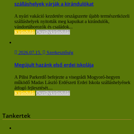
szálláshelyek várják a kirándulókat
A nyári vakáció kezdetére országszerte újabb természetközeli
szálláshelyek nyitották meg kapuikat a kirándulók,
vándortáborozók és családok...
Kirándulás
Osztálykirándulás
2026.07.15.
Szerkesztőség
Megújult hazánk első erdei iskolája
A Pilisi Parkerdő befejezte a visegrádi Mogyoró-hegyen
működő Madas László Erdészeti Erdei Iskola szálláshelyének
átfogó fejlesztését....
Kirándulás
Osztálykirándulás
Tankertek