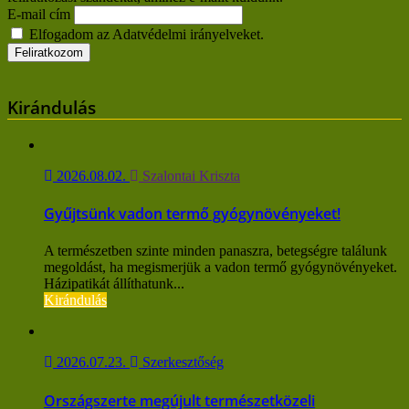
E-mail cím
Elfogadom az Adatvédelmi irányelveket.
Kirándulás
2026.08.02.
Szalontai Kriszta
Gyűjtsünk vadon termő gyógynövényeket!
A természetben szinte minden panaszra, betegségre találunk
megoldást, ha megismerjük a vadon termő gyógynövényeket.
Házipatikát állíthatunk...
Kirándulás
2026.07.23.
Szerkesztőség
Országszerte megújult természetközeli