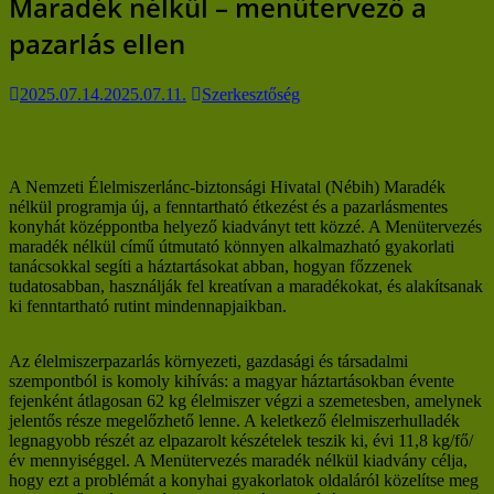
Maradék nélkül – menütervező a
pazarlás ellen
2025.07.14.
2025.07.11.
Szerkesztőség
A Nemzeti Élelmiszerlánc-biztonsági Hivatal (Nébih) Maradék
nélkül programja új, a fenntartható étkezést és a pazarlásmentes
konyhát középpontba helyező kiadványt tett közzé. A Menütervezés
maradék nélkül című útmutató könnyen alkalmazható gyakorlati
tanácsokkal segíti a háztartásokat abban, hogyan főzzenek
tudatosabban, használják fel kreatívan a maradékokat, és alakítsanak
ki fenntartható rutint mindennapjaikban.
Az élelmiszerpazarlás környezeti, gazdasági és társadalmi
szempontból is komoly kihívás: a magyar háztartásokban évente
fejenként átlagosan 62 kg élelmiszer végzi a szemetesben, amelynek
jelentős része megelőzhető lenne. A keletkező élelmiszerhulladék
legnagyobb részét az elpazarolt készételek teszik ki, évi 11,8 kg/fő/
év mennyiséggel. A Menütervezés maradék nélkül kiadvány célja,
hogy ezt a problémát a konyhai gyakorlatok oldaláról közelítse meg