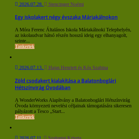
2026.07.28.
Stencinger Noémi
Egy iskolakert négy évszaka Máriakálnokon
A Móra Ferenc Általános Iskola Máriakálnoki Telephelyén,
az iskolaudvar hátsó részén hosszú ideig egy elhanyagolt,
szinte...
Tankertek
2026.07.13.
Hajas Henriett és Kós Szabina
Zöld csodakert kialakítása a Balatonboglári
Hétszínvirág Óvodában
A WonderWorks Alapítvány a Balatonboglári Hétszínvirág
Óvoda környezeti nevelési céljainak támogatására sikeresen
pályázott a Tesco „Start...
Tankertek
2026.07.11.
Szalontai Kriszta