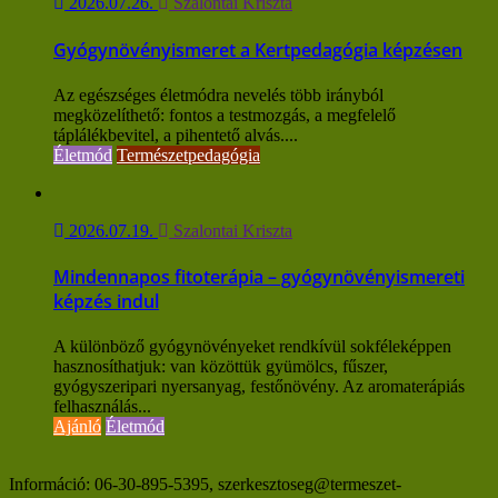
2026.07.26.
Szalontai Kriszta
Gyógynövényismeret a Kertpedagógia képzésen
Az egészséges életmódra nevelés több irányból
megközelíthető: fontos a testmozgás, a megfelelő
táplálékbevitel, a pihentető alvás....
Életmód
Természetpedagógia
2026.07.19.
Szalontai Kriszta
Mindennapos fitoterápia – gyógynövényismereti
képzés indul
A különböző gyógynövényeket rendkívül sokféleképpen
hasznosíthatjuk: van közöttük gyümölcs, fűszer,
gyógyszeripari nyersanyag, festőnövény. Az aromaterápiás
felhasználás...
Ajánló
Életmód
Információ: 06-30-895-5395, szerkesztoseg@termeszet-