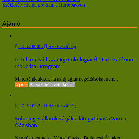
Bejegyzés
Székicsérvédelmi program a Hortobágyon
navigáció
Ajánló
2026.08.05.
Szerkesztőség
Indul az első hazai Agroökológiai Élő Laboratórium
Inkubátor Program!
Mi történik akkor, ha az új agrármegoldásokat nem...
Ajánló
Pályázatok, vetélkedők
2026.07.29.
Szerkesztőség
Különleges állatok várják a látogatókat a Városi
Oázisban
Nemrég megnyílt a Városi Oázis a Budapesti Állatkert...