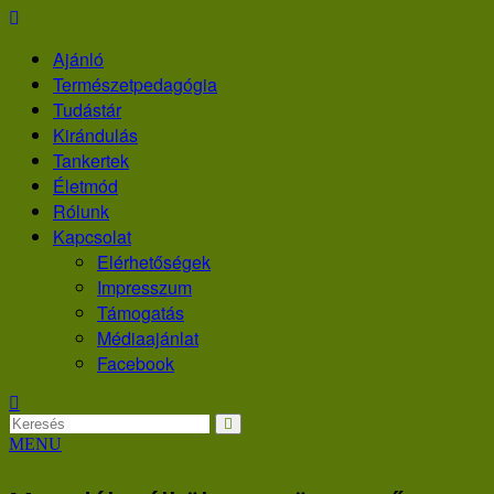
Skip
to
Ajánló
content
Természetpedagógia
Tudástár
Kirándulás
Tankertek
Életmód
Rólunk
Kapcsolat
Elérhetőségek
Impresszum
Támogatás
Médiaajánlat
Facebook
MENU