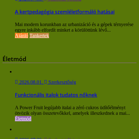
A kertpedagógia szemléletformáló hatásai
Mai modern korunkban az urbanizáció és a gépek térnyerése
egyre inkább elfordít minket a körülöttünk lévő...
Ajánló
Tankertek
Életmód
2026.08.01.
Szerkesztőség
Funkcionális italok tudatos nőknek
A Power Fruit legújabb italai a zéró cukros üdítőélményt
ötvözik olyan összetevőkkel, amelyek illeszkednek a mai...
Életmód