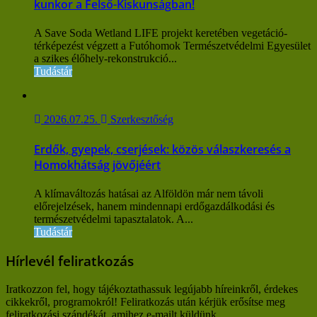
kunkor a Felső-Kiskunságban!
A Save Soda Wetland LIFE projekt keretében vegetáció-
térképezést végzett a Futóhomok Természetvédelmi Egyesület
a szikes élőhely-rekonstrukció...
Tudástár
2026.07.25.
Szerkesztőség
Erdők, gyepek, cserjések: közös válaszkeresés a
Homokhátság jövőjéért
A klímaváltozás hatásai az Alföldön már nem távoli
előrejelzések, hanem mindennapi erdőgazdálkodási és
természetvédelmi tapasztalatok. A...
Tudástár
Hírlevél feliratkozás
Iratkozzon fel, hogy tájékoztathassuk legújabb híreinkről, érdekes
cikkekről, programokról! Feliratkozás után kérjük erősítse meg
feliratkozási szándékát, amihez e-mailt küldünk.