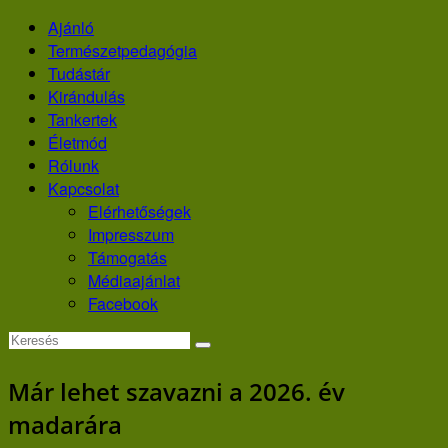
Skip
Ajánló
to
Természetpedagógia
content
Tudástár
Kirándulás
Tankertek
Életmód
Rólunk
Kapcsolat
Elérhetőségek
Impresszum
Támogatás
Médiaajánlat
Facebook
Már lehet szavazni a 2026. év
madarára