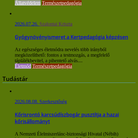
Állatvédelem
Természetpedagógia
2026.07.26.
Szalontai Kriszta
Gyógynövényismeret a Kertpedagógia képzésen
Az egészséges életmódra nevelés több irányból
megközelíthető: fontos a testmozgás, a megfelelő
táplálékbevitel, a pihentető alvás....
Életmód
Természetpedagógia
Tudástár
2026.08.08.
Szerkesztőség
Kőrisrontó karcsúdíszbogár pusztítja a hazai
kőrisállományt
A Nemzeti Élelmiszerlánc-biztonsági Hivatal (Nébih)