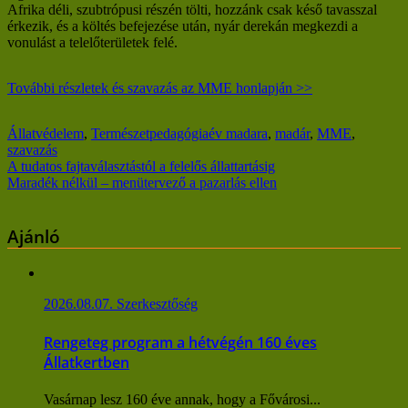
Afrika déli, szubtrópusi részén tölti, hozzánk csak késő tavasszal
érkezik, és a költés befejezése után, nyár derekán megkezdi a
vonulást a telelőterületek felé.
További részletek és szavazás az MME honlapján >>
Állatvédelem
,
Természetpedagógia
év madara
,
madár
,
MME
,
szavazás
Bejegyzés
A tudatos fajtaválasztástól a felelős állattartásig
Maradék nélkül – menütervező a pazarlás ellen
navigáció
Ajánló
2026.08.07.
Szerkesztőség
Rengeteg program a hétvégén 160 éves
Állatkertben
Vasárnap lesz 160 éve annak, hogy a Fővárosi...