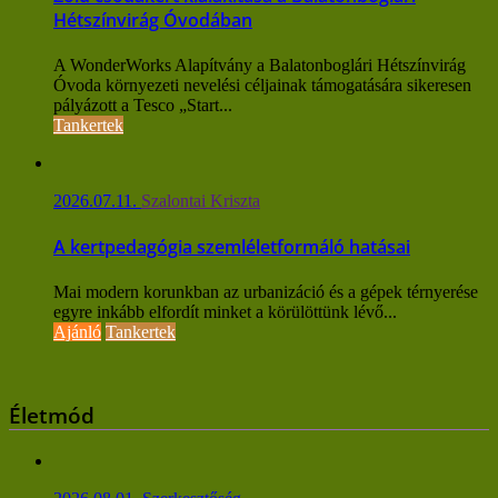
Hétszínvirág Óvodában
A WonderWorks Alapítvány a Balatonboglári Hétszínvirág
Óvoda környezeti nevelési céljainak támogatására sikeresen
pályázott a Tesco „Start...
Tankertek
2026.07.11.
Szalontai Kriszta
A kertpedagógia szemléletformáló hatásai
Mai modern korunkban az urbanizáció és a gépek térnyerése
egyre inkább elfordít minket a körülöttünk lévő...
Ajánló
Tankertek
Életmód