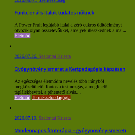
2026.08.01.
Szerkesztőség
Funkcionális italok tudatos nőknek
A Power Fruit legújabb italai a zéró cukros üdítőélményt
ötvözik olyan összetevőkkel, amelyek illeszkednek a mai...
Életmód
2026.07.26.
Szalontai Kriszta
Gyógynövényismeret a Kertpedagógia képzésen
Az egészséges életmódra nevelés több irányból
megközelíthető: fontos a testmozgás, a megfelelő
táplálékbevitel, a pihentető alvás....
Életmód
Természetpedagógia
2026.07.19.
Szalontai Kriszta
Mindennapos fitoterápia – gyógynövényismereti