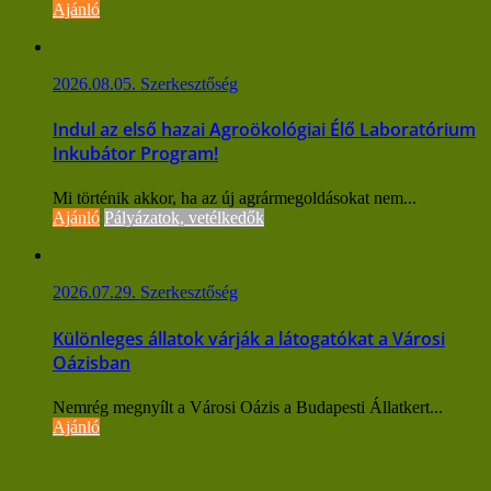
Ajánló
2026.08.05.
Szerkesztőség
Indul az első hazai Agroökológiai Élő Laboratórium
Inkubátor Program!
Mi történik akkor, ha az új agrármegoldásokat nem...
Ajánló
Pályázatok, vetélkedők
2026.07.29.
Szerkesztőség
Különleges állatok várják a látogatókat a Városi
Oázisban
Nemrég megnyílt a Városi Oázis a Budapesti Állatkert...
Ajánló