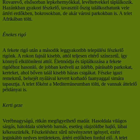
Rovarevő, elsősorban lepkehernyókkal, levéltetvekkel táplálkozik.
Hazánkban gyakori fészkelő, tavasztól őszig találkozhatunk vele
ártéri erdőkben, bokrosokban, de akár városi parkokban is. A telet
Afrikában tölti.
Énekes rigó
A fekete rigó után a második leggyakoribb települési fészkelő
rigónk. A rokon fajnál kisebb, attól teljesen eltérő színezetű, így
könnyű elkülöníteni attól. Életmódja és táplálkozása a fekete
rigóéhoz hasonló, de jobban kedveli az üdébb, párásabb parkokat,
kerteket, ahol bőven talál kisebb házas csigákat. Fészke igazi
remekmű, belsejét nyálával kevert korhadó faanyaggal simára
tapasztja. A telet főként a Mediterráneumban tölti, de vannak áttelelő
példányai is.
Kerti geze
Verébnagyságú, ritkán megfigyelhető madár. Hasoldala világos
sárgás, hátoldala sötétebb barnás, esetleg olajzöldbe hajló, lábai
kékesszürkék. Fészkeléshez sűrű növényzetet igényel, ezért
leginkább nedves területeken, ártéri erdőkben fordul elő. A telet