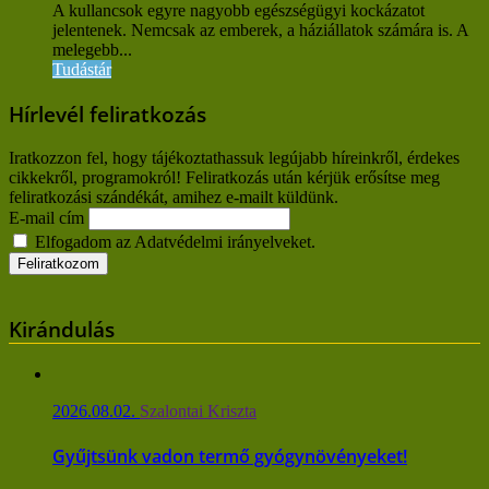
A kullancsok egyre nagyobb egészségügyi kockázatot
jelentenek. Nemcsak az emberek, a háziállatok számára is. A
melegebb...
Tudástár
Hírlevél feliratkozás
Iratkozzon fel, hogy tájékoztathassuk legújabb híreinkről, érdekes
cikkekről, programokról! Feliratkozás után kérjük erősítse meg
feliratkozási szándékát, amihez e-mailt küldünk.
E-mail cím
Elfogadom az Adatvédelmi irányelveket.
Kirándulás
2026.08.02.
Szalontai Kriszta
Gyűjtsünk vadon termő gyógynövényeket!