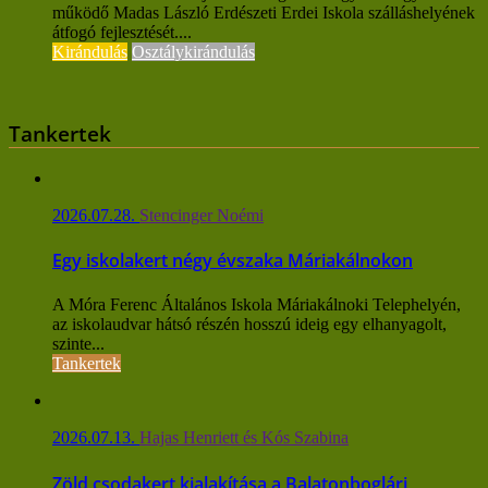
működő Madas László Erdészeti Erdei Iskola szálláshelyének
átfogó fejlesztését....
Kirándulás
Osztálykirándulás
Tankertek
2026.07.28.
Stencinger Noémi
Egy iskolakert négy évszaka Máriakálnokon
A Móra Ferenc Általános Iskola Máriakálnoki Telephelyén,
az iskolaudvar hátsó részén hosszú ideig egy elhanyagolt,
szinte...
Tankertek
2026.07.13.
Hajas Henriett és Kós Szabina
Zöld csodakert kialakítása a Balatonboglári