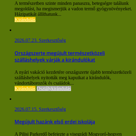
A természetben szinte minden panaszra, betegségre találunk
megoldást, ha megismerjük a vadon termő gyógynövényeket.
Házipatikát állíthatunk...
Kirándulás
2026.07.23.
Szerkesztőség
Országszerte megújult természetközeli
szálláshelyek várják a kirándulókat
A nyári vakáció kezdetére országszerte újabb természetközeli
szálláshelyek nyitották meg kapuikat a kirándulók,
vándortáborozók és családok...
Kirándulás
Osztálykirándulás
2026.07.15.
Szerkesztőség
Megújult hazánk első erdei iskolája
A Pilisi Parkerdő befejezte a visegrádi Mogyoró-hegyen