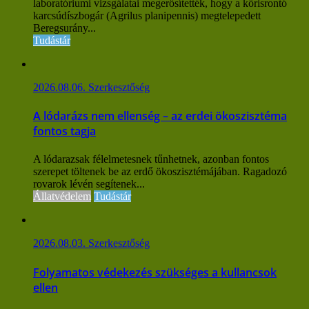
laboratóriumi vizsgálatai megerősítették, hogy a kőrisrontó
karcsúdíszbogár (Agrilus planipennis) megtelepedett
Beregsurány...
Tudástár
2026.08.06.
Szerkesztőség
A lódarázs nem ellenség – az erdei ökoszisztéma
fontos tagja
A lódarazsak félelmetesnek tűnhetnek, azonban fontos
szerepet töltenek be az erdő ökoszisztémájában. Ragadozó
rovarok lévén segítenek...
Állatvédelem
Tudástár
2026.08.03.
Szerkesztőség
Folyamatos védekezés szükséges a kullancsok
ellen