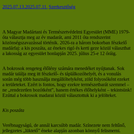
2025.07.13.
2025.07.11.
Szerkesztőség
A Magyar Madártani és Természetvédelmi Egyesület (MME) 1979-
óta választja meg az év madarát, ami 2011 óta rendszerint
közönségszavazással történik. 2026-ra a három bokorban fészkelő
madárfaj: a kis poszáta, az énekes rigó és kerti geze közül választhat
a lakosság az egyesület honlapján 2025. július 25-e 12 óráig.
A bokrosok rengeteg élőlény számára menedéket nyújtanak. Sok
madár találja meg itt fészkelő- és táplálkozóhelyét, és a vonulás
során még több használja megállóhelyként, zöld folyosóként ezeket
a területeket. Ezért is fontos, hogy ezekre természetbarát szemmel –
ne „rendezetlen bozótként”, hanem értékes élőhelyként – tekintsünk!
Ezúttal a bokrosok madarai közül választottuk ki a jelölteket.
Kis poszáta
Verébnagyságú, de annál karcsúbb madár. Színezete nem feltűnő,
jellegzetes „lüktető” éneke alapján azonban könnyű felismerni.