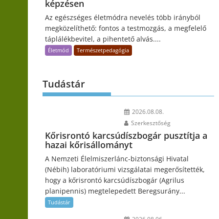
képzésen
Az egészséges életmódra nevelés több irányból
megközelíthető: fontos a testmozgás, a megfelelő
táplálékbevitel, a pihentető alvás....
Életmód
Természetpedagógia
Tudástár
2026.08.08.
Szerkesztőség
Kőrisrontó karcsúdíszbogár pusztítja a
hazai kőrisállományt
A Nemzeti Élelmiszerlánc-biztonsági Hivatal
(Nébih) laboratóriumi vizsgálatai megerősítették,
hogy a kőrisrontó karcsúdíszbogár (Agrilus
planipennis) megtelepedett Beregsurány...
Tudástár