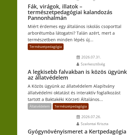
Fák, virágok, illatok –
természetpedagógiai kalandozás
Pannonhalmán
Miért érdemes egy általános iskolás csoporttal
arborétumba látogatni? Talán azért, mert a
természetben minden lépés új...
Természetpedagógia
2026.07.31.
Szerkesztőség
A legkisebb falvakban is közös ügyünk
az állatvédelem
A Közös ügyünk az állatvédelem Alapítvány
állatvédelmi oktatást és interaktív foglalkozást
tartott a Baktakéki Körzeti Általános...
Állatvédelem
Természetpedagógia
2026.07.26.
Szalontai Kriszta
Gyógynövényismeret a Kertpedagógia