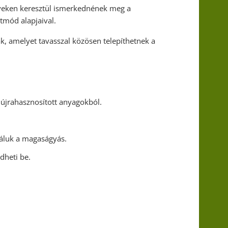
yeken keresztül ismerkednének meg a
tmód alapjaival.
, amelyet tavasszal közösen telepíthetnek a
 újrahasznosított anyagokból.
náluk a magaságyás.
dheti be.