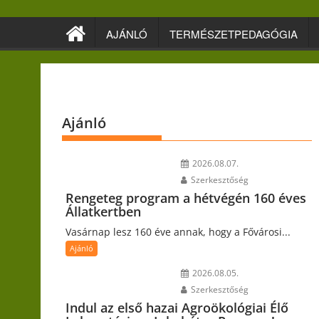
Skip
to
AJÁNLÓ
TERMÉSZETPEDAGÓGIA
content
Ajánló
2026.08.07.
Szerkesztőség
Rengeteg program a hétvégén 160 éves
Állatkertben
Vasárnap lesz 160 éve annak, hogy a Fővárosi...
Ajánló
2026.08.05.
Szerkesztőség
Indul az első hazai Agroökológiai Élő