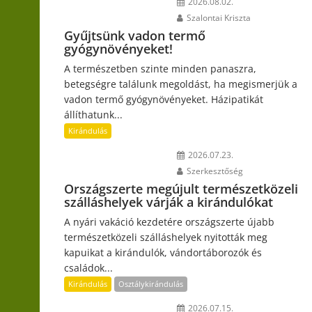
2026.08.02.
Szalontai Kriszta
Gyűjtsünk vadon termő
gyógynövényeket!
A természetben szinte minden panaszra,
betegségre találunk megoldást, ha megismerjük a
vadon termő gyógynövényeket. Házipatikát
állíthatunk...
Kirándulás
2026.07.23.
Szerkesztőség
Országszerte megújult természetközeli
szálláshelyek várják a kirándulókat
A nyári vakáció kezdetére országszerte újabb
természetközeli szálláshelyek nyitották meg
kapuikat a kirándulók, vándortáborozók és
családok...
Kirándulás
Osztálykirándulás
2026.07.15.