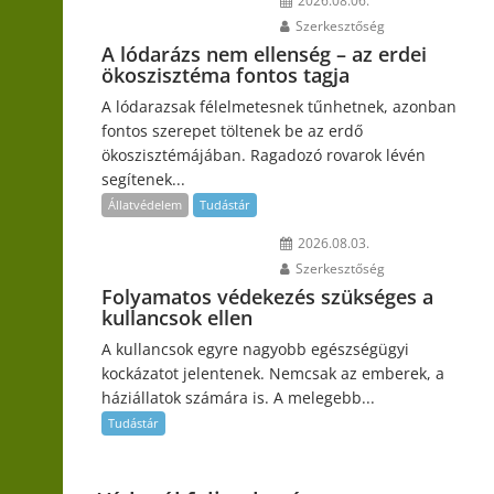
2026.08.06.
Szerkesztőség
A lódarázs nem ellenség – az erdei
ökoszisztéma fontos tagja
A lódarazsak félelmetesnek tűnhetnek, azonban
fontos szerepet töltenek be az erdő
ökoszisztémájában. Ragadozó rovarok lévén
segítenek...
Állatvédelem
Tudástár
2026.08.03.
Szerkesztőség
Folyamatos védekezés szükséges a
kullancsok ellen
A kullancsok egyre nagyobb egészségügyi
kockázatot jelentenek. Nemcsak az emberek, a
háziállatok számára is. A melegebb...
Tudástár