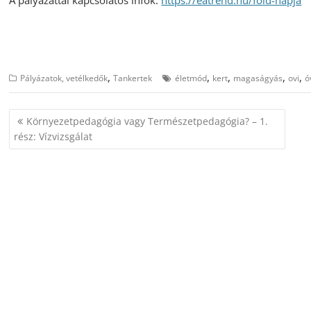
A pályázattal kapcsolatos infók:
https://eatrend.hu/fold-napja
,
,
,
,
,
Pályázatok, vetélkedők
Tankertek
életmód
kert
magaságyás
ovi
ó
Bejegyzés
Környezetpedagógia vagy Természetpedagógia? – 1.
navigáció
rész: Vízvizsgálat