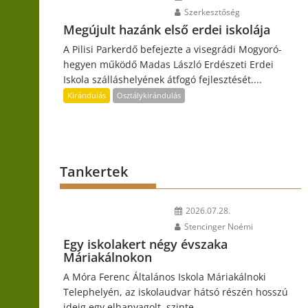
Szerkesztőség
Megújult hazánk első erdei iskolája
A Pilisi Parkerdő befejezte a visegrádi Mogyoró-
hegyen működő Madas László Erdészeti Erdei
Iskola szálláshelyének átfogó fejlesztését....
Kirándulás
Osztálykirándulás
Tankertek
2026.07.28.
Stencinger Noémi
Egy iskolakert négy évszaka
Máriakálnokon
A Móra Ferenc Általános Iskola Máriakálnoki
Telephelyén, az iskolaudvar hátsó részén hosszú
ideig egy elhanyagolt, szinte...