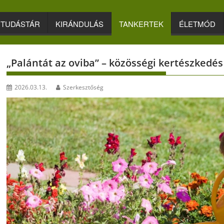
TUDÁSTÁR
KIRÁNDULÁS
TANKERTEK
ÉLETMÓD
„Palántát az oviba” – közösségi kertészkedés
2026.03.13.
Szerkesztőség