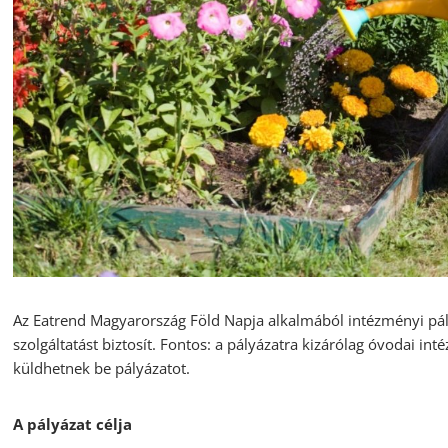
Az Eatrend Magyarország Föld Napja alkalmából intézményi pál
szolgáltatást biztosít. Fontos: a pályázatra kizárólag óvodai i
küldhetnek be pályázatot.
A pályázat célja