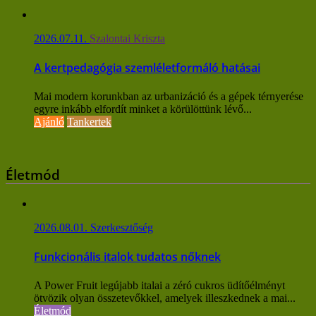
2026.07.11.
Szalontai Kriszta
A kertpedagógia szemléletformáló hatásai
Mai modern korunkban az urbanizáció és a gépek térnyerése
egyre inkább elfordít minket a körülöttünk lévő...
Ajánló
Tankertek
Életmód
2026.08.01.
Szerkesztőség
Funkcionális italok tudatos nőknek
A Power Fruit legújabb italai a zéró cukros üdítőélményt
ötvözik olyan összetevőkkel, amelyek illeszkednek a mai...
Életmód