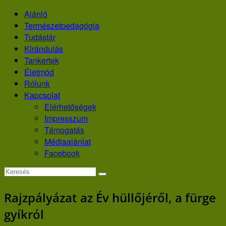
Skip
Ajánló
to
Természetpedagógia
content
Tudástár
Kirándulás
Tankertek
Életmód
Rólunk
Kapcsolat
Elérhetőségek
Impresszum
Támogatás
Médiaajánlat
Facebook
Rajzpályázat az Év hüllőjéről, a fürge
gyíkról