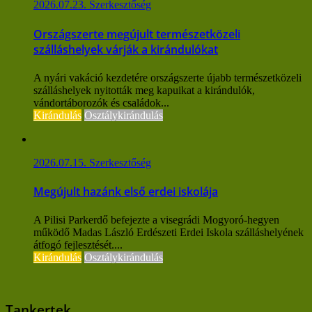
2026.07.23.
Szerkesztőség
Országszerte megújult természetközeli
szálláshelyek várják a kirándulókat
A nyári vakáció kezdetére országszerte újabb természetközeli
szálláshelyek nyitották meg kapuikat a kirándulók,
vándortáborozók és családok...
Kirándulás
Osztálykirándulás
2026.07.15.
Szerkesztőség
Megújult hazánk első erdei iskolája
A Pilisi Parkerdő befejezte a visegrádi Mogyoró-hegyen
működő Madas László Erdészeti Erdei Iskola szálláshelyének
átfogó fejlesztését....
Kirándulás
Osztálykirándulás
Tankertek