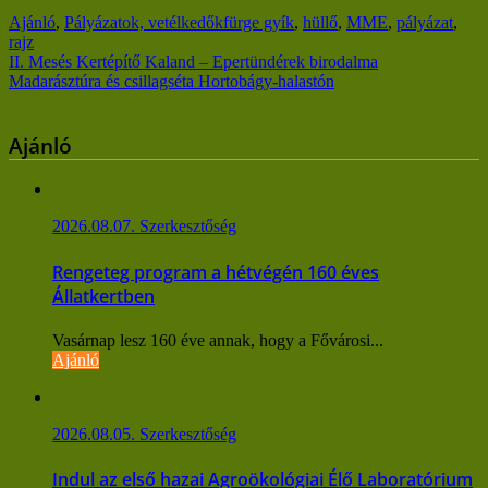
Ajánló
,
Pályázatok, vetélkedők
fürge gyík
,
hüllő
,
MME
,
pályázat
,
rajz
Bejegyzés
II. Mesés Kertépítő Kaland – Epertündérek birodalma
Madarásztúra és csillagséta Hortobágy-halastón
navigáció
Ajánló
2026.08.07.
Szerkesztőség
Rengeteg program a hétvégén 160 éves
Állatkertben
Vasárnap lesz 160 éve annak, hogy a Fővárosi...
Ajánló
2026.08.05.
Szerkesztőség
Indul az első hazai Agroökológiai Élő Laboratórium