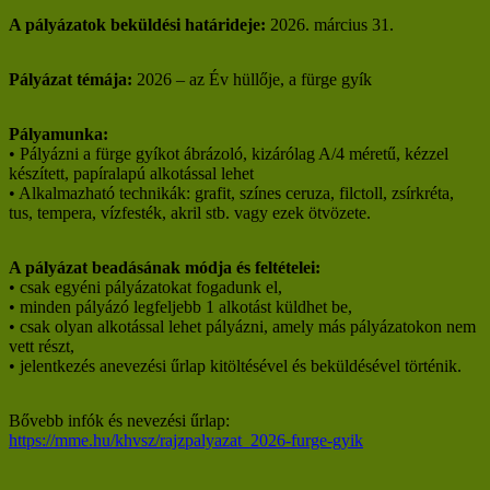
A pályázatok beküldési határideje:
2026. március 31.
Pályázat témája:
2026 – az Év hüllője, a fürge gyík
Pályamunka:
• Pályázni a fürge gyíkot ábrázoló, kizárólag A/4 méretű, kézzel
készített, papíralapú alkotással lehet
• Alkalmazható technikák: grafit, színes ceruza, filctoll, zsírkréta,
tus, tempera, vízfesték, akril stb. vagy ezek ötvözete.
A pályázat beadásának módja és feltételei:
• csak egyéni pályázatokat fogadunk el,
• minden pályázó legfeljebb 1 alkotást küldhet be,
• csak olyan alkotással lehet pályázni, amely más pályázatokon nem
vett részt,
• jelentkezés anevezési űrlap kitöltésével és beküldésével történik.
Bővebb infók és nevezési űrlap:
https://mme.hu/khvsz/rajzpalyazat_2026-furge-gyik