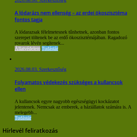
2026.08.06.
Szerkesztőség
A lódarázs nem ellenség – az erdei ökoszisztéma
fontos tagja
A lódarazsak félelmetesnek tűnhetnek, azonban fontos
szerepet töltenek be az erdő ökoszisztémájában. Ragadozó
rovarok lévén segítenek...
Állatvédelem
Tudástár
2026.08.03.
Szerkesztőség
Folyamatos védekezés szükséges a kullancsok
ellen
A kullancsok egyre nagyobb egészségügyi kockázatot
jelentenek. Nemcsak az emberek, a háziállatok számára is. A
melegebb...
Tudástár
Hírlevél feliratkozás