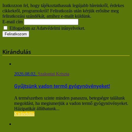
Iratkozzon fel, hogy tájékoztathassuk legújabb híreinkről, érdekes
cikkekről, programokról! Feliratkozás után kérjük erősítse meg
feliratkozási szándékát, amihez e-mailt küldünk.
E-mail cím
Elfogadom az Adatvédelmi irányelveket.
Kirándulás
2026.08.02.
Szalontai Kriszta
Gyűjtsünk vadon termő gyógynövényeket!
A természetben szinte minden panaszra, betegségre találunk
megoldást, ha megismerjük a vadon termő gyógynövényeket.
Házipatikát állíthatunk...
Kirándulás