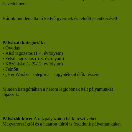
és védelmére.
Várjuk minden alkotó kedvű gyermek és felnőtt jelentkezését!
Pályázati kategóriák:
• Óvodás
• Alsó tagozatos (1-4. évfolyam)
• Felső tagozatos (5-8. évfolyam)
• Középiskolás (9-12. évfolyam)
• Felnőtt
• „HerpVarázs” kategória – fogyatékkal élők részére
Minden kategóriában a három legjobbnak ítélt pályamunkát
díjazzuk.
Pályázók köre:
A rajzpályázaton bárki részt vehet.
Magyarországról és a határon túlról is fogadunk pályamunkákat.