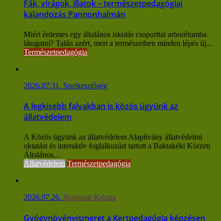
Fák, virágok, illatok – természetpedagógiai
kalandozás Pannonhalmán
Miért érdemes egy általános iskolás csoporttal arborétumba
látogatni? Talán azért, mert a természetben minden lépés új...
Természetpedagógia
2026.07.31.
Szerkesztőség
A legkisebb falvakban is közös ügyünk az
állatvédelem
A Közös ügyünk az állatvédelem Alapítvány állatvédelmi
oktatást és interaktív foglalkozást tartott a Baktakéki Körzeti
Általános...
Állatvédelem
Természetpedagógia
2026.07.26.
Szalontai Kriszta
Gyógynövényismeret a Kertpedagógia képzésen