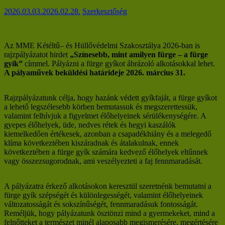
2026.03.03.
2026.02.28.
Szerkesztőség
Az MME Kétéltű– és Hüllővédelmi Szakosztálya 2026-ban is
rajzpályázatot hirdet
„Színesebb, mint amilyen fürge – a fürge
gyík”
címmel. Pályázni a fürge gyíkot ábrázoló alkotásokkal lehet.
A pályaművek beküldési határideje 2026. március 31.
Rajzpályázatunk célja, hogy hazánk védett gyíkfaját, a fürge gyíkot
a lehető legszélesebb körben bemutassuk és megszerettessük,
valamint felhívjuk a figyelmet élőhelyeinek sérülékenységére. A
gyepes élőhelyek, üde, nedves rétek és hegyi kaszálók
kiemelkedően értékesek, azonban a csapadékhiány és a melegedő
klíma következtében kiszáradnak és átalakulnak, ennek
következtében a fürge gyík számára kedvező élőhelyek eltűnnek
vagy összezsugorodnak, ami veszélyezteti a faj fennmaradását.
A pályázatra érkező alkotásokon keresztül szeretnénk bemutatni a
fürge gyík szépségét és különlegességét, valamint élőhelyeinek
változatosságát és sokszínűségét, fennmaradásuk fontosságát.
Reméljük, hogy pályázatunk ösztönzi mind a gyermekeket, mind a
felnőtteket a természet minél alaposabb megismerésére, megértésére