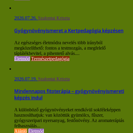
2026.07.26.
Szalontai Kriszta
Gyógynövényismeret a Kertpedagógia képzésen
Az egészséges életmódra nevelés több irányból
megközelíthető: fontos a testmozgás, a megfelelő
táplálékbevitel, a pihentető alvás....
Életmód
Természetpedagógia
2026.07.19.
Szalontai Kriszta
Mindennapos fitoterápia – gyógynövényismereti
képzés indul
A különböző gyógynövényeket rendkívül sokféleképpen
hasznosíthatjuk: van közöttük gyümölcs, fűszer,
gyógyszeripari nyersanyag, festőnövény. Az aromaterápiás
felhasználás...
Ajánló
Életmód