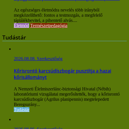
Az egészséges életmódra nevelés több irányból
megközelíthető: fontos a testmozgás, a megfelelő
táplálékbevitel, a pihentető alvás....
Életmód
Természetpedagógia
Tudástár
2026.08.08.
Szerkesztőség
Kőrisrontó karcsúdíszbogár pusztítja a hazai
kőrisállományt
A Nemzeti Élelmiszerlánc-biztonsági Hivatal (Nébih)
laboratóriumi vizsgálatai megerősítették, hogy a kőrisrontó
karcsúdíszbogár (Agrilus planipennis) megtelepedett
Beregsurány...
Tudástár