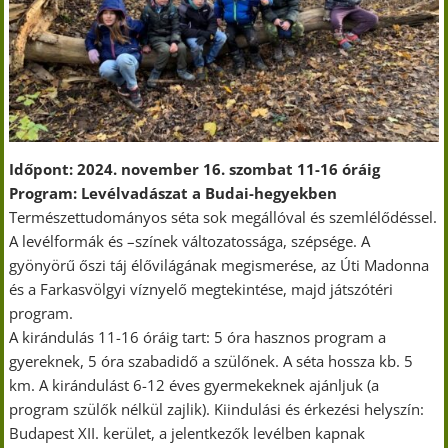
Időpont: 2024. november 16. szombat 11-16 óráig
Program: Levélvadászat a Budai-hegyekben
Természettudományos séta sok megállóval és szemlélődéssel.
A levélformák és –színek változatossága, szépsége. A
gyönyörű őszi táj élővilágának megismerése, az Úti Madonna
és a Farkasvölgyi víznyelő megtekintése, majd játszótéri
program.
A kirándulás 11-16 óráig tart: 5 óra hasznos program a
gyereknek, 5 óra szabadidő a szülőnek. A séta hossza kb. 5
km. A kirándulást 6-12 éves gyermekeknek ajánljuk (a
program szülők nélkül zajlik). Kiindulási és érkezési helyszín:
Budapest XII. kerület, a jelentkezők levélben kapnak