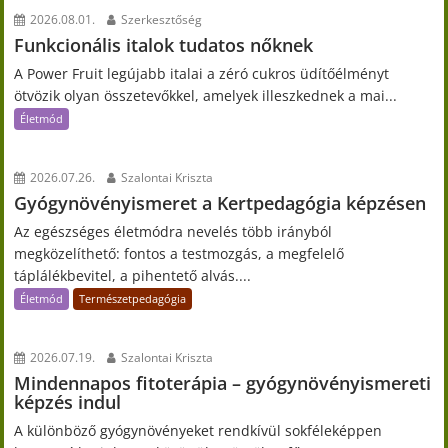
2026.08.01.
Szerkesztőség
Funkcionális italok tudatos nőknek
A Power Fruit legújabb italai a zéró cukros üdítőélményt
ötvözik olyan összetevőkkel, amelyek illeszkednek a mai...
Életmód
2026.07.26.
Szalontai Kriszta
Gyógynövényismeret a Kertpedagógia képzésen
Az egészséges életmódra nevelés több irányból
megközelíthető: fontos a testmozgás, a megfelelő
táplálékbevitel, a pihentető alvás....
Életmód
Természetpedagógia
2026.07.19.
Szalontai Kriszta
Mindennapos fitoterápia – gyógynövényismereti
képzés indul
A különböző gyógynövényeket rendkívül sokféleképpen