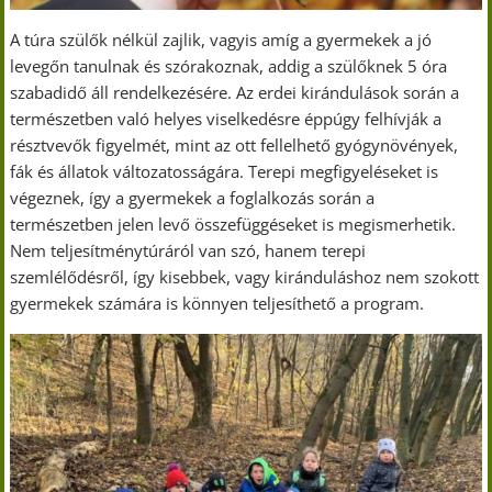
A túra szülők nélkül zajlik, vagyis amíg a gyermekek a jó
levegőn tanulnak és szórakoznak, addig a szülőknek 5 óra
szabadidő áll rendelkezésére. Az erdei kirándulások során a
természetben való helyes viselkedésre éppúgy felhívják a
résztvevők figyelmét, mint az ott fellelhető gyógynövények,
fák és állatok változatosságára. Terepi megfigyeléseket is
végeznek, így a gyermekek a foglalkozás során a
természetben jelen levő összefüggéseket is megismerhetik.
Nem teljesítménytúráról van szó, hanem terepi
szemlélődésről, így kisebbek, vagy kiránduláshoz nem szokott
gyermekek számára is könnyen teljesíthető a program.