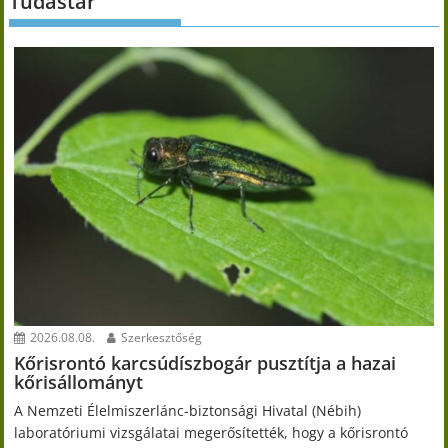
Tudástár
2026.08.08.
Szerkesztőség
Kőrisrontó karcsúdíszbogár pusztítja a hazai
kőrisállományt
A Nemzeti Élelmiszerlánc-biztonsági Hivatal (Nébih)
laboratóriumi vizsgálatai megerősítették, hogy a kőrisrontó