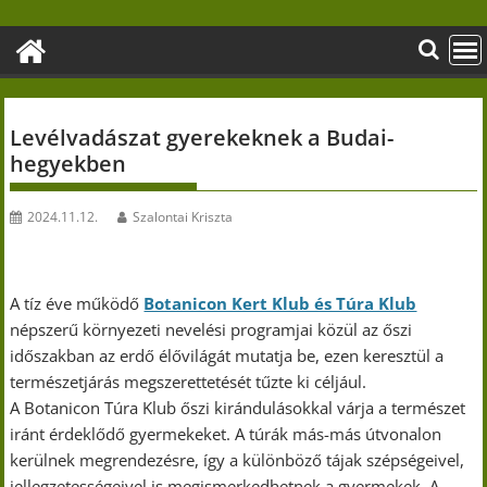
Skip
to
content
Levélvadászat gyerekeknek a Budai-
hegyekben
2024.11.12.
Szalontai Kriszta
A tíz éve működő
Botanicon Kert Klub és Túra Klub
népszerű környezeti nevelési programjai közül az őszi
időszakban az erdő élővilágát mutatja be, ezen keresztül a
természetjárás megszerettetését tűzte ki céljául.
A Botanicon Túra Klub őszi kirándulásokkal várja a természet
iránt érdeklődő gyermekeket. A túrák más-más útvonalon
kerülnek megrendezésre, így a különböző tájak szépségeivel,
jellegzetességeivel is megismerkedhetnek a gyermekek. A