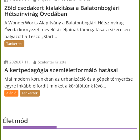
Zöld csodakert kialakítása a Balatonboglári
Hétszínvirág Óvodában
A WonderWorks Alapítvány a Balatonboglári Hétszínvirág
Óvoda környezeti nevelési céljainak támogatására sikeresen
pályázott a Tesco „Start...
Tankertek
2026.07.11.
Szalontai Kriszta
A kertpedagógia szemléletformáló hatásai
Mai modern korunkban az urbanizáció és a gépek térnyerése
egyre inkább elfordít minket a körülöttünk lévő...
Ajánló
Tankertek
Életmód