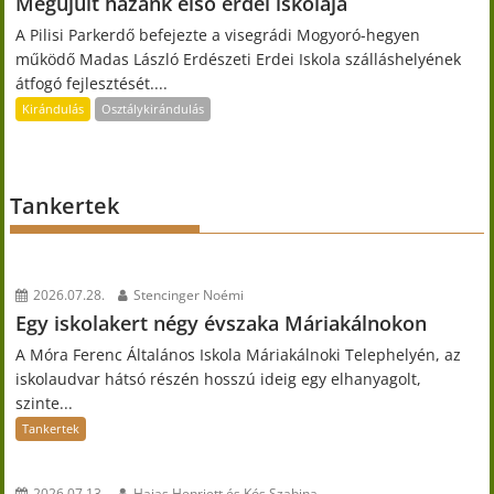
Megújult hazánk első erdei iskolája
A Pilisi Parkerdő befejezte a visegrádi Mogyoró-hegyen
működő Madas László Erdészeti Erdei Iskola szálláshelyének
átfogó fejlesztését....
Kirándulás
Osztálykirándulás
Tankertek
2026.07.28.
Stencinger Noémi
Egy iskolakert négy évszaka Máriakálnokon
A Móra Ferenc Általános Iskola Máriakálnoki Telephelyén, az
iskolaudvar hátsó részén hosszú ideig egy elhanyagolt,
szinte...
Tankertek
2026.07.13.
Hajas Henriett és Kós Szabina