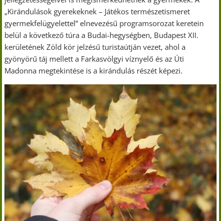
„Kirándulások gyerekeknek – Játékos természetismeret
gyermekfelügyelettel” elnevezésű programsorozat keretein
belül a következő túra a Budai-hegységben, Budapest XII.
kerületének Zöld kör jelzésű turistaútján vezet, ahol a
gyönyörű táj mellett a Farkasvölgyi víznyelő és az Úti
Madonna megtekintése is a kirándulás részét képezi.