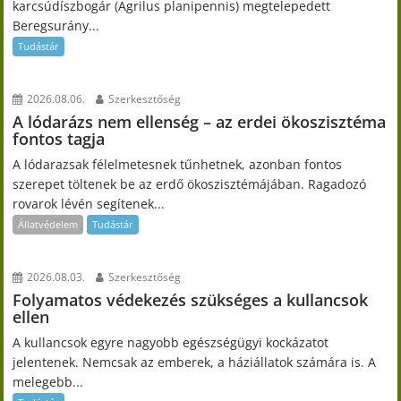
karcsúdíszbogár (Agrilus planipennis) megtelepedett
Beregsurány...
Tudástár
2026.08.06.
Szerkesztőség
A lódarázs nem ellenség – az erdei ökoszisztéma
fontos tagja
A lódarazsak félelmetesnek tűnhetnek, azonban fontos
szerepet töltenek be az erdő ökoszisztémájában. Ragadozó
rovarok lévén segítenek...
Állatvédelem
Tudástár
2026.08.03.
Szerkesztőség
Folyamatos védekezés szükséges a kullancsok
ellen
A kullancsok egyre nagyobb egészségügyi kockázatot
jelentenek. Nemcsak az emberek, a háziállatok számára is. A
melegebb...