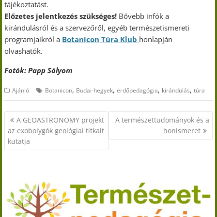
tájékoztatást.
Előzetes jelentkezés szükséges!
Bővebb infók a
kirándulásról és a szervezőről, egyéb természetismereti
programjaikról a
Botanicon Túra Klub
honlapján
olvashatók.
Fotók: Papp Sólyom
,
,
,
,
Ajánló
Botanicon
Budai-hegyek
erdőpedagógia
kirándulás
túra
Bejegyzés
A GEOASTRONOMY projekt
A természettudományok és a
navigáció
az exobolygók geológiai titkait
honismeret
kutatja