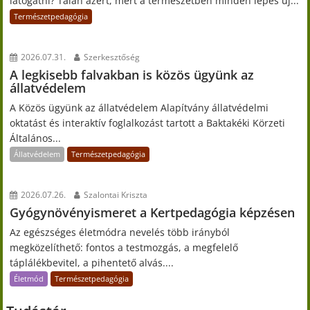
látogatni? Talán azért, mert a természetben minden lépés új...
Természetpedagógia
2026.07.31.
Szerkesztőség
A legkisebb falvakban is közös ügyünk az
állatvédelem
A Közös ügyünk az állatvédelem Alapítvány állatvédelmi
oktatást és interaktív foglalkozást tartott a Baktakéki Körzeti
Általános...
Állatvédelem
Természetpedagógia
2026.07.26.
Szalontai Kriszta
Gyógynövényismeret a Kertpedagógia képzésen
Az egészséges életmódra nevelés több irányból
megközelíthető: fontos a testmozgás, a megfelelő
táplálékbevitel, a pihentető alvás....
Életmód
Természetpedagógia