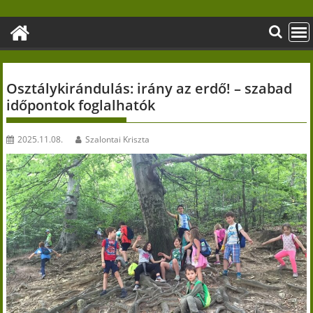
Skip
to
content
Osztálykirándulás: irány az erdő! – szabad
időpontok foglalhatók
2025.11.08.
Szalontai Kriszta