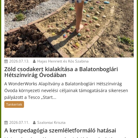
2026.07.13.
Hajas Henriett és Kós Szabina
Zöld csodakert kialakítása a Balatonboglári
Hétszínvirág Óvodában
A WonderWorks Alapítvány a Balatonboglári Hétszínvirág
Óvoda környezeti nevelési céljainak támogatására sikeresen
pályázott a Tesco „Start...
Tankertek
2026.07.11.
Szalontai Kriszta
A kertpedagógia szemléletformáló hatásai