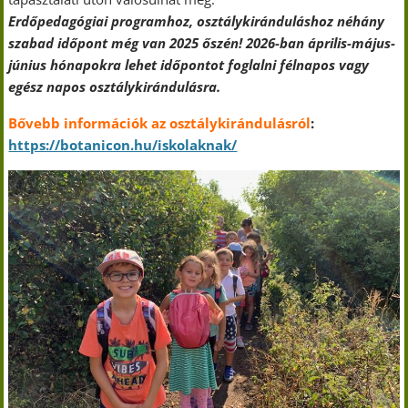
Erdőpedagógiai programhoz, osztálykiránduláshoz néhány
szabad időpont még van 2025 őszén! 2026-ban április-május-
június hónapokra lehet időpontot foglalni félnapos vagy
egész napos osztálykirándulásra.
Bővebb információk az osztálykirándulásról
:
https://botanicon.hu/iskolaknak/