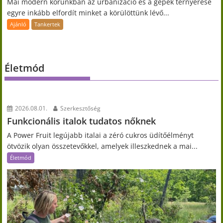
Mai modern korunkban az urbanizáció és a gépek térnyerése
egyre inkább elfordít minket a körülöttünk lévő...
Ajánló
Tankertek
Életmód
2026.08.01.
Szerkesztőség
Funkcionális italok tudatos nőknek
A Power Fruit legújabb italai a zéró cukros üdítőélményt
ötvözik olyan összetevőkkel, amelyek illeszkednek a mai...
Életmód