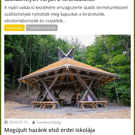
A nyári vakáció kezdetére országszerte újabb természetközeli
szálláshelyek nyitották meg kapuikat a kirándulók,
vándortáborozók és családok...
Kirándulás
Osztálykirándulás
2026.07.15.
Szerkesztőség
Megújult hazánk első erdei iskolája