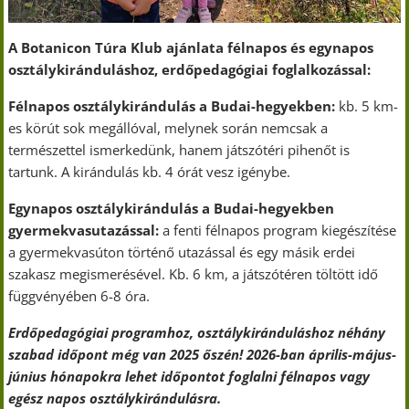
A Botanicon Túra Klub ajánlata félnapos és egynapos
osztálykiránduláshoz, erdőpedagógiai foglalkozással:
Félnapos osztálykirándulás a Budai-hegyekben:
kb. 5 km-
es körút sok megállóval, melynek során nemcsak a
természettel ismerkedünk, hanem játszótéri pihenőt is
tartunk. A kirándulás kb. 4 órát vesz igénybe.
Egynapos osztálykirándulás a Budai-hegyekben
gyermekvasutazással:
a fenti félnapos program kiegészítése
a gyermekvasúton történő utazással és egy másik erdei
szakasz megismerésével. Kb. 6 km, a játszótéren töltött idő
függvényében 6-8 óra.
Erdőpedagógiai programhoz, osztálykiránduláshoz néhány
szabad időpont még van 2025 őszén! 2026-ban április-május-
június hónapokra lehet időpontot foglalni félnapos vagy
egész napos osztálykirándulásra.