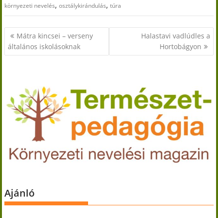
,
,
környezeti nevelés
osztálykirándulás
túra
Bejegyzés
Mátra kincsei – verseny
Halastavi vadlúdles a
navigáció
általános iskolásoknak
Hortobágyon
Ajánló