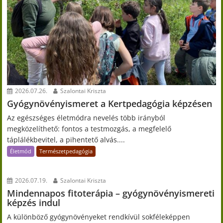
2026.07.26.
Szalontai Kriszta
Gyógynövényismeret a Kertpedagógia képzésen
Az egészséges életmódra nevelés több irányból
megközelíthető: fontos a testmozgás, a megfelelő
táplálékbevitel, a pihentető alvás....
Életmód
Természetpedagógia
2026.07.19.
Szalontai Kriszta
Mindennapos fitoterápia – gyógynövényismereti
képzés indul
A különböző gyógynövényeket rendkívül sokféleképpen