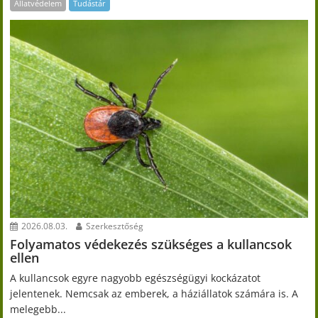
Állatvédelem
Tudástár
2026.08.03.
Szerkesztőség
Folyamatos védekezés szükséges a kullancsok
ellen
A kullancsok egyre nagyobb egészségügyi kockázatot
jelentenek. Nemcsak az emberek, a háziállatok számára is. A
melegebb...