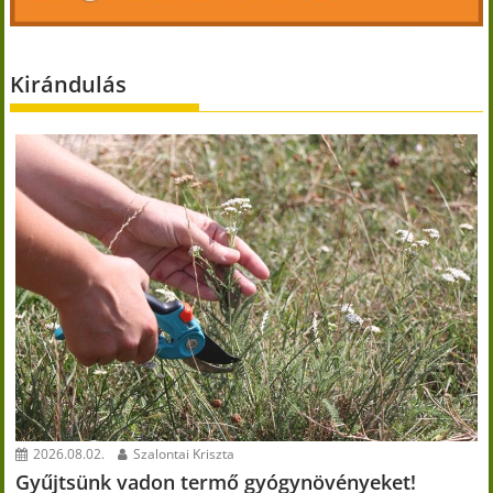
Kirándulás
2026.08.02.
Szalontai Kriszta
Gyűjtsünk vadon termő gyógynövényeket!