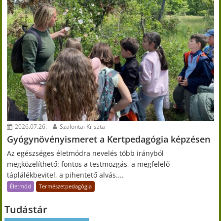
2026.07.26.
Szalontai Kriszta
Gyógynövényismeret a Kertpedagógia képzésen
Az egészséges életmódra nevelés több irányból
megközelíthető: fontos a testmozgás, a megfelelő
táplálékbevitel, a pihentető alvás....
Életmód
Természetpedagógia
Tudástár