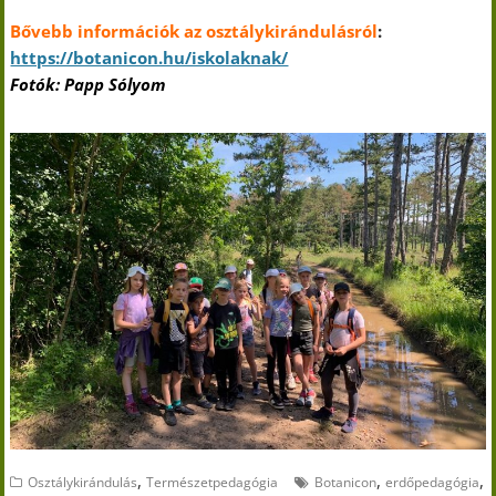
Bővebb információk az osztálykirándulásról
:
https://botanicon.hu/iskolaknak/
Fotók: Papp Sólyom
,
,
,
Osztálykirándulás
Természetpedagógia
Botanicon
erdőpedagógia