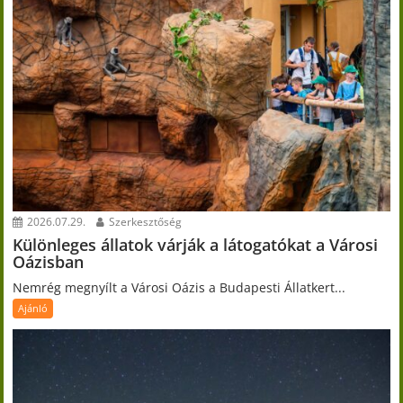
2026.07.29.
Szerkesztőség
Különleges állatok várják a látogatókat a Városi
Oázisban
Nemrég megnyílt a Városi Oázis a Budapesti Állatkert...
Ajánló