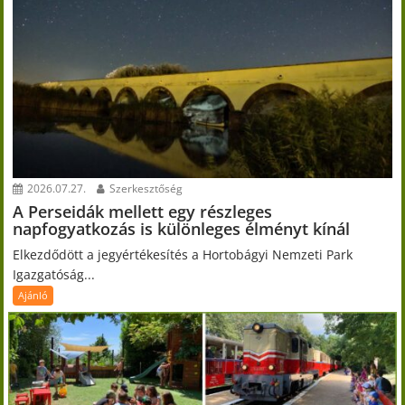
2026.07.27.
Szerkesztőség
A Perseidák mellett egy részleges
napfogyatkozás is különleges élményt kínál
Elkezdődött a jegyértékesítés a Hortobágyi Nemzeti Park
Igazgatóság...
Ajánló