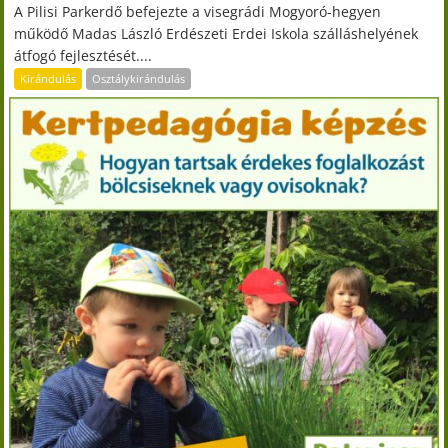
A Pilisi Parkerdő befejezte a visegrádi Mogyoró-hegyen
működő Madas László Erdészeti Erdei Iskola szálláshelyének
átfogó fejlesztését....
Kirándulás
Osztálykirándulás