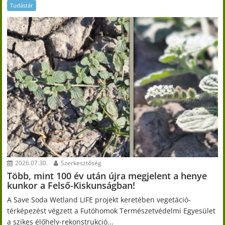
Tudástár
2026.07.30.
Szerkesztőség
Több, mint 100 év után újra megjelent a henye
kunkor a Felső-Kiskunságban!
A Save Soda Wetland LIFE projekt keretében vegetáció-
térképezést végzett a Futóhomok Természetvédelmi Egyesület
a szikes élőhely-rekonstrukció...