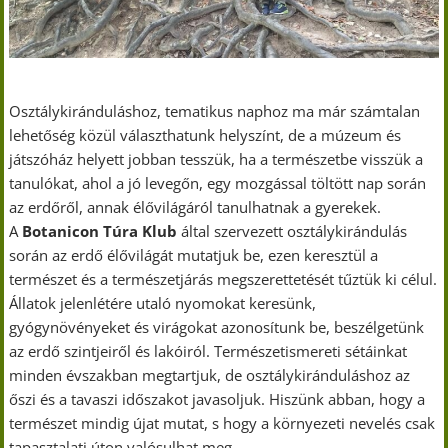
Osztálykiránduláshoz, tematikus naphoz ma már számtalan
lehetőség közül választhatunk helyszínt, de a múzeum és
játszóház helyett jobban tesszük, ha a természetbe visszük a
tanulókat, ahol a jó levegőn, egy mozgással töltött nap során
az erdőről, annak élővilágáról tanulhatnak a gyerekek.
A
Botanicon Túra Klub
által szervezett osztálykirándulás
során az erdő élővilágát mutatjuk be, ezen keresztül a
természet és a természetjárás megszerettetését tűztük ki célul.
Állatok jelenlétére utaló nyomokat keresünk,
gyógynövényeket és virágokat azonosítunk be, beszélgetünk
az erdő szintjeiről és lakóiról. Természetismereti sétáinkat
minden évszakban megtartjuk, de osztálykiránduláshoz az
őszi és a tavaszi időszakot javasoljuk. Hiszünk abban, hogy a
természet mindig újat mutat, s hogy a környezeti nevelés csak
tapasztalati úton valósulhat meg.