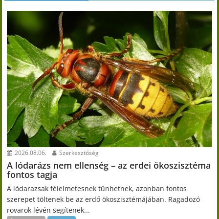
2026.08.06.
Szerkesztőség
A lódarázs nem ellenség – az erdei ökoszisztéma
fontos tagja
A lódarazsak félelmetesnek tűnhetnek, azonban fontos
szerepet töltenek be az erdő ökoszisztémájában. Ragadozó
rovarok lévén segítenek...