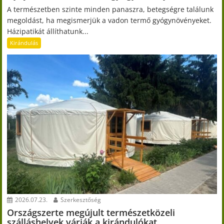
A természetben szinte minden panaszra, betegségre találunk
megoldást, ha megismerjük a vadon termő gyógynövényeket.
Házipatikát állíthatunk...
Kirándulás
2026.07.23.
Szerkesztőség
Országszerte megújult természetközeli
szálláshelyek várják a kirándulókat