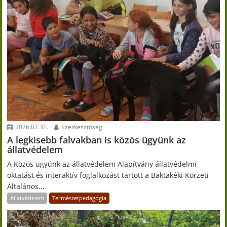
2026.07.31.
Szerkesztőség
A legkisebb falvakban is közös ügyünk az
állatvédelem
A Közös ügyünk az állatvédelem Alapítvány állatvédelmi
oktatást és interaktív foglalkozást tartott a Baktakéki Körzeti
Általános...
Állatvédelem
Természetpedagógia