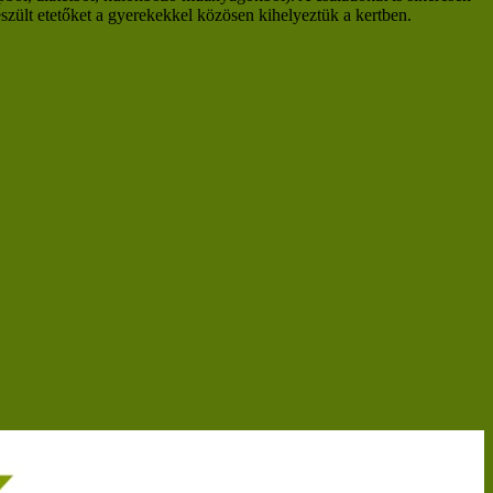
zült etetőket a gyerekekkel közösen kihelyeztük a kertben.