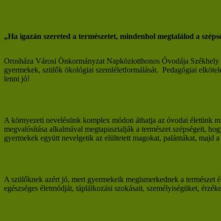
„Ha igazán szereted a természetet, mindenhol megtalálod a széps
Orosháza Városi Önkormányzat Napköziotthonos Óvodája Székhely Óvo
gyermekek, szülők ökológiai szemléletformálását. Pedagógiai elköt
lenni jó!
A környezeti nevelésünk komplex módon áthatja az óvodai életünk mi
megvalósítása alkalmával megtapasztalják a természet szépségeit, hog
gyermekek együtt nevelgetik az elültetett magokat, palántákat, majd a 
A szülőknek azért jó, mert gyermekeik megismerkednek a természet é
egészséges életmódját, táplálkozási szokásait, személyiségüket, érzék