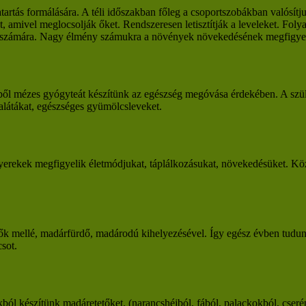
artás formálására. A téli időszakban főleg a csoportszobákban valósí
 amivel meglocsolják őket. Rendszeresen letisztítják a leveleket. Fo
ink számára. Nagy élmény számukra a növények növekedésének megfigye
ből mézes gyógyteát készítünk az egészség megóvása érdekében. A szülő
alátákat, egészséges gyümölcsleveket.
gyerekek megfigyelik életmódjukat, táplálkozásukat, növekedésüket. Köz
tők mellé, madárfürdő, madárodú kihelyezésével. Így egész évben tudu
sot.
ól készítünk madáretetőket. (narancshéjból, fából, palackokból, cseré