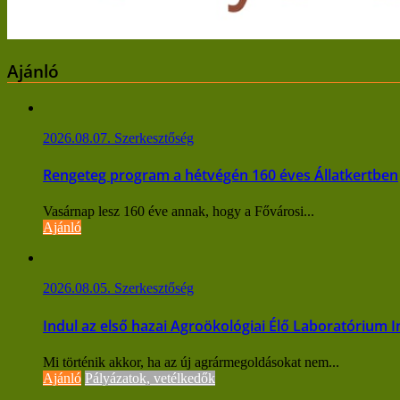
Ajánló
2026.08.07.
Szerkesztőség
Rengeteg program a hétvégén 160 éves Állatkertben
Vasárnap lesz 160 éve annak, hogy a Fővárosi...
Ajánló
2026.08.05.
Szerkesztőség
Indul az első hazai Agroökológiai Élő Laboratórium 
Mi történik akkor, ha az új agrármegoldásokat nem...
Ajánló
Pályázatok, vetélkedők