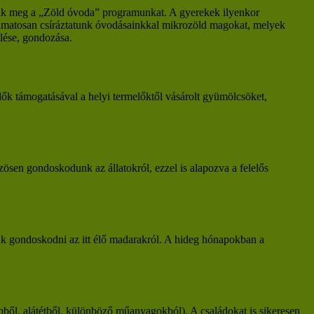
tjuk meg a „Zöld óvoda” programunkat. A gyerekek ilyenkor
lyamatosan csíráztatunk óvodásainkkal mikrozöld magokat, melyek
lése, gondozása.
k támogatásával a helyi termelőktől vásárolt gyümölcsöket,
ösen gondoskodunk az állatokról, ezzel is alapozva a felelős
nk gondoskodni az itt élő madarakról. A hideg hónapokban a
pből, alátétből, különböző műanyagokból). A családokat is sikeresen