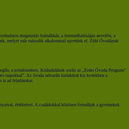
udatos magatartás formálását, a fenntarthatóságra nevelést, a
ünk, melyet már második alkalommal nyertünk el. Zöld Óvodának
evegőn, a természetben. Kirándulások során az „Erdei Óvoda Program”
es napokkal”. Az óvoda udvarán kialakított kis kertekben a
 is ad feladatokat.
yaival, értékeivel. A családokkal közösen formáljuk a gyermekek