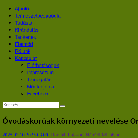
Skip
Ajánló
to
Természetpedagógia
content
Tudástár
Kirándulás
Tankertek
Életmód
Rólunk
Kapcsolat
Elérhetőségek
Impresszum
Támogatás
Médiaajánlat
Facebook
Óvodáskorúak környezeti nevelése O
2025.03.10.
2025.03.09.
Horváth Lajosné, Náfrádi Mihályné