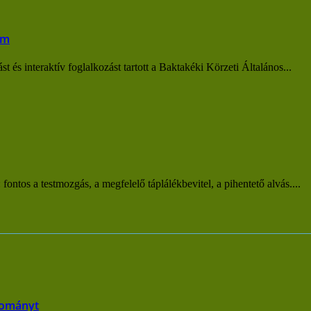
em
 és interaktív foglalkozást tartott a Baktakéki Körzeti Általános...
ontos a testmozgás, a megfelelő táplálékbevitel, a pihentető alvás....
llományt