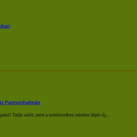
isban
ozás Pannonhalmán
gatni? Talán azért, mert a természetben minden lépés új...