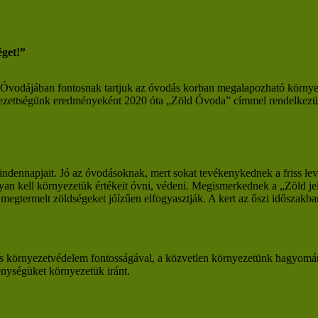
éget!”
dájában fontosnak tartjuk az óvodás korban megalapozható környezett
elezettségünk eredményeként 2020 óta „Zöld Óvoda” címmel rendelkez
ndennapjait. Jó az óvodásoknak, mert sokat tevékenykednek a friss l
yan kell környezetük értékeit óvni, védeni. Megismerkednek a „Zöld jel
megtermelt zöldségeket jóízűen elfogyasztják. A kert az őszi időszakban
s környezetvédelem fontosságával, a közvetlen környezetünk hagyomán
enységüket környezetük iránt.