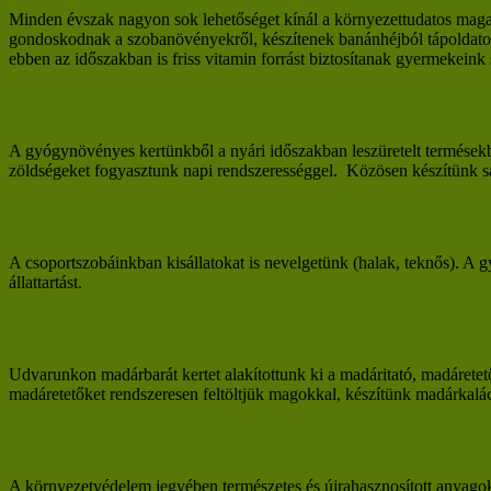
Minden évszak nagyon sok lehetőséget kínál a környezettudatos magat
gondoskodnak a szobanövényekről, készítenek banánhéjból tápoldatot,
ebben az időszakban is friss vitamin forrást biztosítanak gyermeke
A gyógynövényes kertünkből a nyári időszakban leszüretelt termések
zöldségeket fogyasztunk napi rendszerességgel. Közösen készítünk s
A csoportszobáinkban kisállatokat is nevelgetünk (halak, teknős). A 
állattartást.
Udvarunkon madárbarát kertet alakítottunk ki a madáritató, madárete
madáretetőket rendszeresen feltöltjük magokkal, készítünk madárkalác
A környezetvédelem jegyében természetes és újrahasznosított anyagokb