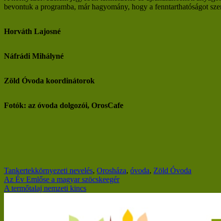
bevontuk a programba, már hagyomány, hogy a fenntarthatóságot szem 
Horváth Lajosné
Náfrádi Mihályné
Zöld Óvoda koordinátorok
Fotók: az óvoda dolgozói, OrosCafe
Tankertek
környezeti nevelés
,
Orosháza
,
óvoda
,
Zöld Óvoda
Bejegyzés
Az Év Emlőse a magyar szöcskeegér
A termőtalaj nemzeti kincs
navigáció