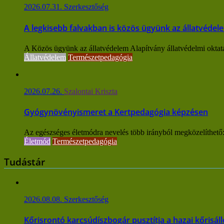
2026.07.31.
Szerkesztőség
A legkisebb falvakban is közös ügyünk az állatvédel
A Közös ügyünk az állatvédelem Alapítvány állatvédelmi oktatást
Állatvédelem
Természetpedagógia
2026.07.26.
Szalontai Kriszta
Gyógynövényismeret a Kertpedagógia képzésen
Az egészséges életmódra nevelés több irányból megközelíthető: f
Életmód
Természetpedagógia
Tudástár
2026.08.08.
Szerkesztőség
Kőrisrontó karcsúdíszbogár pusztítja a hazai kőrisá