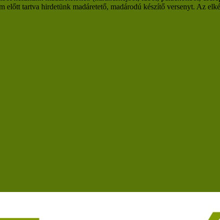
előtt tartva hirdetünk madáretető, madárodú készítő versenyt. Az elkés