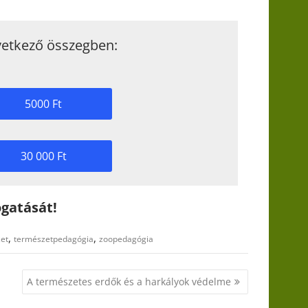
etkező összegben:
5000 Ft
30 000 Ft
gatását!
,
,
et
természetpedagógia
zoopedagógia
A természetes erdők és a harkályok védelme