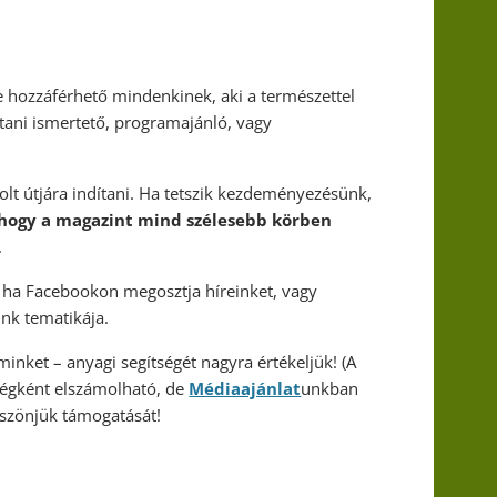
 hozzáférhető mindenkinek, aki a természettel
rtani ismertető, programajánló, vagy
olt útjára indítani. Ha tetszik kezdeményezésünk,
 hogy a magazint mind szélesebb körben
.
, ha Facebookon megosztja híreinket, vagy
nk tematikája.
inket – anyagi segítségét nagyra értékeljük! (A
ltségként elszámolható, de
Médiaajánlat
unkban
öszönjük támogatását!