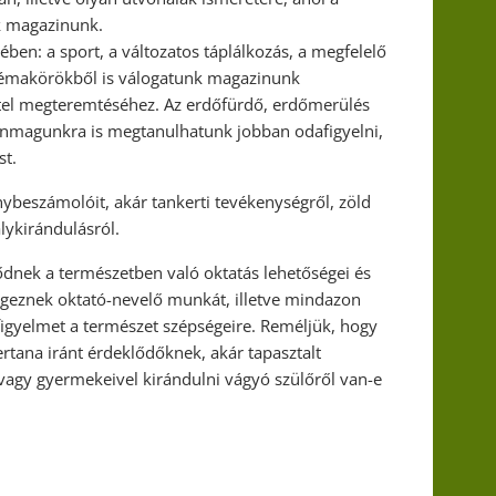
ik magazinunk.
ben: a sport, a változatos táplálkozás, a megfelelő
a témakörökből is válogatunk magazinunk
itel megteremtéséhez. Az erdőfürdő, erdőmerülés
önmagunkra is megtanulhatunk jobban odafigyelni,
st.
ybeszámolóit, akár tankerti tevékenységről, zöld
lykirándulásról.
ődnek a természetben való oktatás lehetőségei és
végeznek oktató-nevelő munkát, illetve mindazon
figyelmet a természet szépségeire. Reméljük, hogy
tana iránt érdeklődőknek, akár tapasztalt
 vagy gyermekeivel kirándulni vágyó szülőről van-e