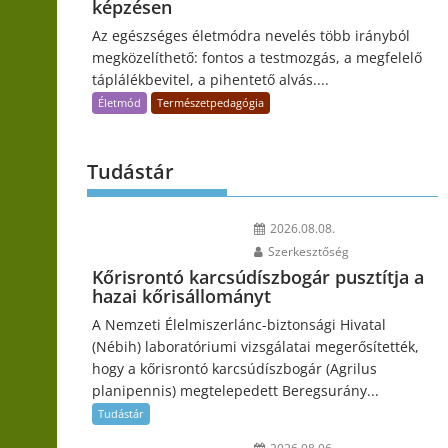
képzésen
Az egészséges életmódra nevelés több irányból
megközelíthető: fontos a testmozgás, a megfelelő
táplálékbevitel, a pihentető alvás....
Életmód
Természetpedagógia
Tudástár
2026.08.08.
Szerkesztőség
Kőrisrontó karcsúdíszbogár pusztítja a
hazai kőrisállományt
A Nemzeti Élelmiszerlánc-biztonsági Hivatal
(Nébih) laboratóriumi vizsgálatai megerősítették,
hogy a kőrisrontó karcsúdíszbogár (Agrilus
planipennis) megtelepedett Beregsurány...
Tudástár