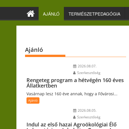
Skip
to
AJÁNLÓ
TERMÉSZETPEDAGÓGIA
content
Ajánló
2026.08.07.
Szerkesztőség
Rengeteg program a hétvégén 160 éves
Állatkertben
Vasárnap lesz 160 éve annak, hogy a Fővárosi...
Ajánló
2026.08.05.
Szerkesztőség
Indul az első hazai Agroökológiai Élő