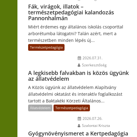
Fák, virágok, illatok –
természetpedagógiai kalandozás
Pannonhalmán
Miért érdemes egy általános iskolás csoporttal
arborétumba látogatni? Talán azért, mert a
természetben minden lépés új...
Természetpedagógia
2026.07.31.
Szerkesztőség
A legkisebb falvakban is közös ügyünk
az állatvédelem
A Közös ügyünk az állatvédelem Alapítvány
állatvédelmi oktatást és interaktív foglalkozást
tartott a Baktakéki Körzeti Általános...
Állatvédelem
Természetpedagógia
2026.07.26.
Szalontai Kriszta
Gyógynövényismeret a Kertpedagógia