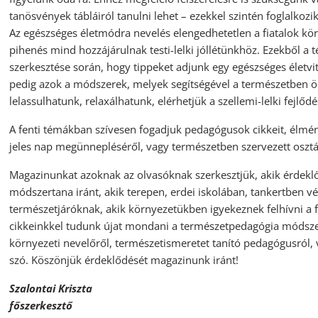
tanösvények tábláiról tanulni lehet – ezekkel szintén foglalkoz
Az egészséges életmódra nevelés elengedhetetlen a fiatalok köré
pihenés mind hozzájárulnak testi-lelki jóllétünkhöz. Ezekből 
szerkesztése során, hogy tippeket adjunk egy egészséges életv
pedig azok a módszerek, melyek segítségével a természetben 
lelassulhatunk, relaxálhatunk, elérhetjük a szellemi-lelki fejlődé
A fenti témákban szívesen fogadjuk pedagógusok cikkeit, élmén
jeles nap megünnepléséről, vagy természetben szervezett osztá
Magazinunkat azoknak az olvasóknak szerkesztjük, akik érdekl
módszertana iránt, akik terepen, erdei iskolában, tankertben 
természetjáróknak, akik környezetükben igyekeznek felhívni a 
cikkeinkkel tudunk újat mondani a természetpedagógia módszer
környezeti nevelőről, természetismeretet tanító pedagógusról,
szó. Köszönjük érdeklődését magazinunk iránt!
Szalontai Kriszta
főszerkesztő