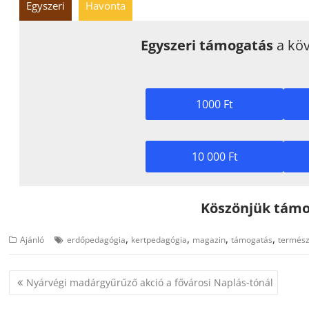
Egyszeri
Havonta
Egyszeri támogatás
a köv
1000 Ft
10 000 Ft
Köszönjük támo
,
,
,
,
Ajánló
erdőpedagógia
kertpedagógia
magazin
támogatás
termész
Bejegyzés
Nyárvégi madárgyűrűző akció a fővárosi Naplás-tónál
navigáció