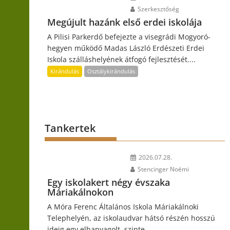
Szerkesztőség
Megújult hazánk első erdei iskolája
A Pilisi Parkerdő befejezte a visegrádi Mogyoró-
hegyen működő Madas László Erdészeti Erdei
Iskola szálláshelyének átfogó fejlesztését....
Kirándulás
Osztálykirándulás
Tankertek
2026.07.28.
Stencinger Noémi
Egy iskolakert négy évszaka
Máriakálnokon
A Móra Ferenc Általános Iskola Máriakálnoki
Telephelyén, az iskolaudvar hátsó részén hosszú
ideig egy elhanyagolt, szinte...