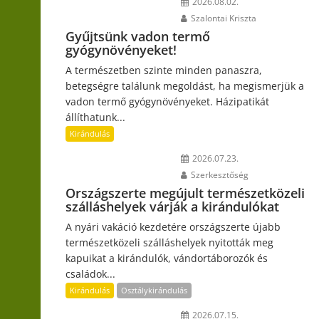
2026.08.02.
Szalontai Kriszta
Gyűjtsünk vadon termő
gyógynövényeket!
A természetben szinte minden panaszra,
betegségre találunk megoldást, ha megismerjük a
vadon termő gyógynövényeket. Házipatikát
állíthatunk...
Kirándulás
2026.07.23.
Szerkesztőség
Országszerte megújult természetközeli
szálláshelyek várják a kirándulókat
A nyári vakáció kezdetére országszerte újabb
természetközeli szálláshelyek nyitották meg
kapuikat a kirándulók, vándortáborozók és
családok...
Kirándulás
Osztálykirándulás
2026.07.15.