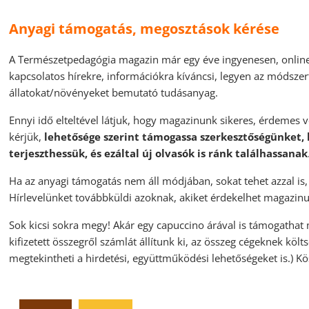
Anyagi támogatás, megosztások kérése
A Természetpedagógia magazin már egy éve ingyenesen, online
kapcsolatos hírekre, információkra kíváncsi, legyen az módsze
állatokat/növényeket bemutató tudásanyag.
Ennyi idő elteltével látjuk, hogy magazinunk sikeres, érdemes v
kérjük,
lehetősége szerint támogassa szerkesztőségünket,
terjeszthessük, és ezáltal új olvasók is ránk találhassanak
Ha az anyagi támogatás nem áll módjában, sokat tehet azzal is
Hírlevelünket továbbküldi azoknak, akiket érdekelhet magazinu
Sok kicsi sokra megy! Akár egy capuccino árával is támogathat m
kifizetett összegről számlát állítunk ki, az összeg cégeknek kö
megtekintheti a hirdetési, együttműködési lehetőségeket is.) K