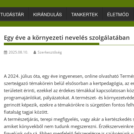
TUDÁSTÁR
KIRÁNDULÁS
TANKERTEK
ÉLETMÓD
Egy éve a környezeti nevelés szolgálatában
2025.08.10.
Szerkesztőség
A 2024. július óta, egy éve ingyenesen, online olvasható Term
szerteágazó témakörein belül elsősorban a kertpedagógia, az 
területeit érinti, ezekkel az érdekes témákkal kapcsolatosan 
programajánlókat, pályázatokat. A természet- és környezetvéd
gerincét képezik, ezekre a témakörökre is sürgetően fontos fe
fiatalság tagjai között.
A természetjárás, terepi megfigyelés, vagy akár a kertészkedés
amiket könyvekből nem tudunk megszerezni. Érzékszerveinkre h
figyelünk oda rá. Ehhez megfelelő felszerelésre is szükségünk v