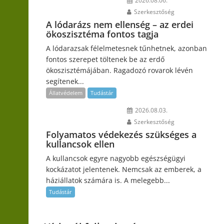
2026.08.06.
Szerkesztőség
A lódarázs nem ellenség – az erdei
ökoszisztéma fontos tagja
A lódarazsak félelmetesnek tűnhetnek, azonban
fontos szerepet töltenek be az erdő
ökoszisztémájában. Ragadozó rovarok lévén
segítenek...
Állatvédelem
Tudástár
2026.08.03.
Szerkesztőség
Folyamatos védekezés szükséges a
kullancsok ellen
A kullancsok egyre nagyobb egészségügyi
kockázatot jelentenek. Nemcsak az emberek, a
háziállatok számára is. A melegebb...
Tudástár