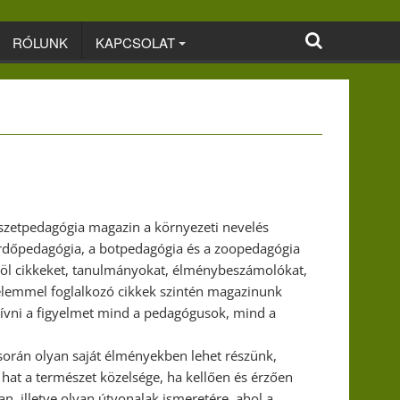
RÓLUNK
KAPCSOLAT
észetpedagógia magazin a környezeti nevelés
erdőpedagógia, a botpedagógia és a zoopedagógia
közöl cikkeket, tanulmányokat, élménybeszámolókat,
elemmel foglalkozó cikkek szintén magazinunk
lhívni a figyelmet mind a pedagógusok, mind a
 során olyan saját élményekben lehet részünk,
at a természet közelsége, ha kellően és érzően
an, illetve olyan útvonalak ismeretére, ahol a