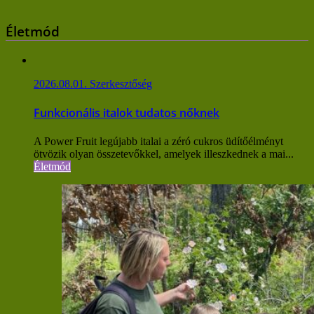
Életmód
2026.08.01.
Szerkesztőség
Funkcionális italok tudatos nőknek
A Power Fruit legújabb italai a zéró cukros üdítőélményt
ötvözik olyan összetevőkkel, amelyek illeszkednek a mai...
Életmód