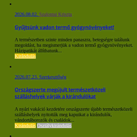
2026.08.02.
Szalontai Kriszta
Gyűjtsünk vadon termő gyógynövényeket!
A természetben szinte minden panaszra, betegségre találunk
megoldást, ha megismerjük a vadon termő gyógynövényeket.
Házipatikát állíthatunk...
Kirándulás
2026.07.23.
Szerkesztőség
Országszerte megújult természetközeli
szálláshelyek várják a kirándulókat
A nyári vakáció kezdetére országszerte újabb természetközeli
szálláshelyek nyitották meg kapuikat a kirándulók,
vándortáborozók és családok...
Kirándulás
Osztálykirándulás