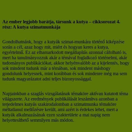
Az ember legjobb barátja, társunk a kutya – cikksorozat 4.
rész: A kutya szimatmunkája
Gondolhatnánk, hogy a kutyák szimat-munkára történő kiképzése
során a cél, azaz hogy mit, miért és hogyan keres a kutya,
egyértelmű. Ez az elhamarkodott megállapítás azonnal cáfolható is,
mert ha tanulmányozzuk akár a témával foglalkozó történelmi, akár
tudományos publikációkat, akkor helyénvalóbb az a kijelentés, hogy
sok mindent tudunk már a témában, sok mindent máshogy
gondolunk helyesnek, mint korábban és sok mindenre még ma sem
tudunk magyarázatot adni teljes bizonyossággal.
Napjainkban a szaglás vizsgálatának témaköre aktívan kutatott téma
világszerte. Az eredmények publikálását leszámítva azonban a
terjedelmes kutyás szakirodalomban a szimatmunka témaköre
méltatlanul mellőzésre került, ami azért is érdekes lehet, mert a
kutyák alkalmazásának ezen szakterülete a mai napig nem
helyettesíthető semmilyen más módon.