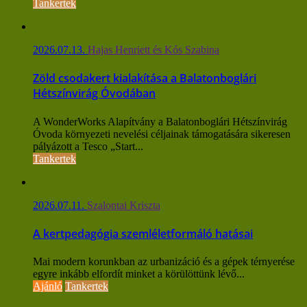
Tankertek
2026.07.13.
Hajas Henriett és Kós Szabina
Zöld csodakert kialakítása a Balatonboglári
Hétszínvirág Óvodában
A WonderWorks Alapítvány a Balatonboglári Hétszínvirág
Óvoda környezeti nevelési céljainak támogatására sikeresen
pályázott a Tesco „Start...
Tankertek
2026.07.11.
Szalontai Kriszta
A kertpedagógia szemléletformáló hatásai
Mai modern korunkban az urbanizáció és a gépek térnyerése
egyre inkább elfordít minket a körülöttünk lévő...
Ajánló
Tankertek