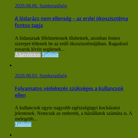
2026.08.06.
Szerkesztőség
A lódarázs nem ellenség – az erdei ökoszisztéma
fontos tagja
A lódarazsak félelmetesnek tűnhetnek, azonban fontos
szerepet töltenek be az erdő ökoszisztémájában. Ragadozó
rovarok lévén segítenek...
Állatvédelem
Tudástár
2026.08.03.
Szerkesztőség
Folyamatos védekezés szükséges a kullancsok
ellen
A kullancsok egyre nagyobb egészségügyi kockázatot
jelentenek. Nemcsak az emberek, a háziállatok számára is. A
melegebb...
Tudástár