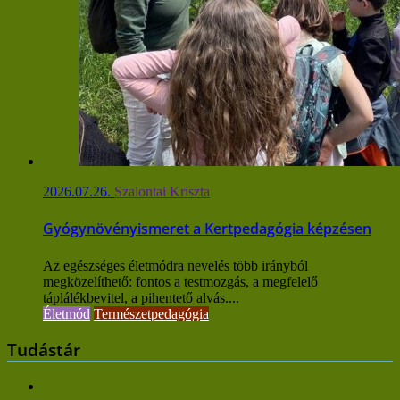
2026.07.26.
Szalontai Kriszta
Gyógynövényismeret a Kertpedagógia képzésen
Az egészséges életmódra nevelés több irányból
megközelíthető: fontos a testmozgás, a megfelelő
táplálékbevitel, a pihentető alvás....
Életmód
Természetpedagógia
Tudástár