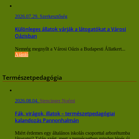
2026.07.29.
Szerkesztőség
Különleges állatok várják a látogatókat a Városi
Oázisban
Nemrég megnyílt a Városi Oázis a Budapesti Állatkert...
Ajánló
Természetpedagógia
2026.08.04.
Stencinger Noémi
Fák, virágok, illatok – természetpedagógiai
kalandozás Pannonhalmán
Miért érdemes egy általános iskolás csoporttal arborétumba
látogatni? Talán azért, mert a természetben minden lépés új...