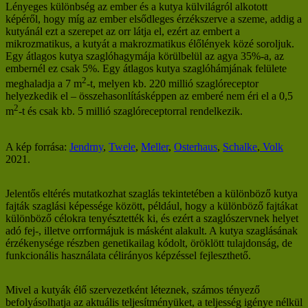
Lényeges különbség az ember és a kutya külvilágról alkotott
képéről, hogy míg az ember elsődleges érzékszerve a szeme, addig a
kutyánál ezt a szerepet az orr látja el, ezért az embert a
mikrozmatikus, a kutyát a makrozmatikus élőlények közé soroljuk.
Egy átlagos kutya szaglóhagymája körülbelül az agya 35%-a, az
embernél ez csak 5%. Egy átlagos kutya szaglóhámjának felülete
2
meghaladja a 7 m
-t, melyen kb. 220 millió szaglóreceptor
helyezkedik el – összehasonlításképpen az emberé nem éri el a 0,5
2
m
-t és csak kb. 5 millió szaglóreceptorral rendelkezik.
A kép forrása:
Jendrny
,
Twele
,
Meller
,
Osterhaus
,
Schalke
,
Volk
2021.
Jelentős eltérés mutatkozhat szaglás tekintetében a különböző kutya
fajták szaglási képessége között, például, hogy a különböző fajtákat
különböző célokra tenyésztették ki, és ezért a szaglószervnek helyet
adó fej-, illetve orrformájuk is másként alakult. A kutya szaglásának
érzékenysége részben genetikailag kódolt, öröklött tulajdonság, de
funkcionális használata célirányos képzéssel fejleszthető.
Mivel a kutyák élő szervezetként léteznek, számos tényező
befolyásolhatja az aktuális teljesítményüket, a teljesség igénye nélkül