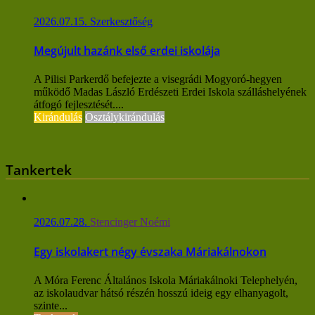
2026.07.15.
Szerkesztőség
Megújult hazánk első erdei iskolája
A Pilisi Parkerdő befejezte a visegrádi Mogyoró-hegyen
működő Madas László Erdészeti Erdei Iskola szálláshelyének
átfogó fejlesztését....
Kirándulás
Osztálykirándulás
Tankertek
2026.07.28.
Stencinger Noémi
Egy iskolakert négy évszaka Máriakálnokon
A Móra Ferenc Általános Iskola Máriakálnoki Telephelyén,
az iskolaudvar hátsó részén hosszú ideig egy elhanyagolt,
szinte...