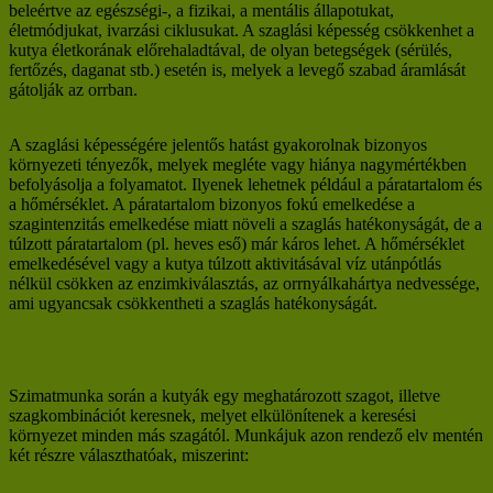
beleértve az egészségi-, a fizikai, a mentális állapotukat,
életmódjukat, ivarzási ciklusukat. A szaglási képesség csökkenhet a
kutya életkorának előrehaladtával, de olyan betegségek (sérülés,
fertőzés, daganat stb.) esetén is, melyek a levegő szabad áramlását
gátolják az orrban.
A szaglási képességére jelentős hatást gyakorolnak bizonyos
környezeti tényezők, melyek megléte vagy hiánya nagymértékben
befolyásolja a folyamatot. Ilyenek lehetnek például a páratartalom és
a hőmérséklet. A páratartalom bizonyos fokú emelkedése a
szagintenzitás emelkedése miatt növeli a szaglás hatékonyságát, de a
túlzott páratartalom (pl. heves eső) már káros lehet. A hőmérséklet
emelkedésével vagy a kutya túlzott aktivitásával víz utánpótlás
nélkül csökken az enzimkiválasztás, az orrnyálkahártya nedvessége,
ami ugyancsak csökkentheti a szaglás hatékonyságát.
Szimatmunka során a kutyák egy meghatározott szagot, illetve
szagkombinációt keresnek, melyet elkülönítenek a keresési
környezet minden más szagától. Munkájuk azon rendező elv mentén
két részre választhatóak, miszerint: