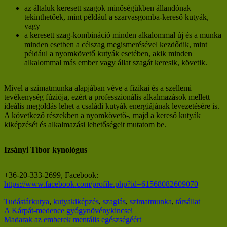
az általuk keresett szagok minőségükben állandónak
tekinthetőek, mint például a szarvasgomba-kereső kutyák,
vagy
a keresett szag-kombináció minden alkalommal új és a munka
minden esetben a célszag megismerésével kezdődik, mint
például a nyomkövető kutyák esetében, akik minden
alkalommal más ember vagy állat szagát keresik, követik.
Mivel a szimatmunka alapjában véve a fizikai és a szellemi
tevékenység fúziója, ezért a professzionális alkalmazások mellett
ideális megoldás lehet a családi kutyák energiájának levezetésére is.
A következő részekben a nyomkövető-, majd a kereső kutyák
kiképzését és alkalmazási lehetőségeit mutatom be.
Izsányi Tibor kynológus
+36-20-333-2699, Facebook:
https://www.facebook.com/profile.php?id=61568082609070
Tudástár
kutya
,
kutyakiképzés
,
szaglás
,
szimatmunka
,
társállat
Bejegyzés
A Kárpát-medence gyógynövénykincsei
Madarak az emberek mentális egészségéért