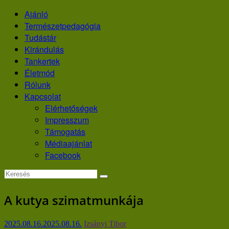
Skip
Ajánló
to
Természetpedagógia
content
Tudástár
Kirándulás
Tankertek
Életmód
Rólunk
Kapcsolat
Elérhetőségek
Impresszum
Támogatás
Médiaajánlat
Facebook
A kutya szimatmunkája
2025.08.16.
2025.08.16.
Izsányi Tibor