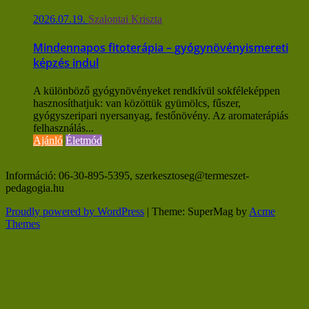
2026.07.19.
Szalontai Kriszta
Mindennapos fitoterápia – gyógynövényismereti
képzés indul
A különböző gyógynövényeket rendkívül sokféleképpen
hasznosíthatjuk: van közöttük gyümölcs, fűszer,
gyógyszeripari nyersanyag, festőnövény. Az aromaterápiás
felhasználás...
Ajánló
Életmód
Információ: 06-30-895-5395, szerkesztoseg@termeszet-
pedagogia.hu
Proudly powered by WordPress
|
Theme: SuperMag by
Acme
Themes