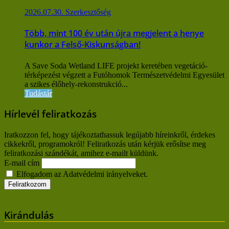
2026.07.30.
Szerkesztőség
Több, mint 100 év után újra megjelent a henye
kunkor a Felső-Kiskunságban!
A Save Soda Wetland LIFE projekt keretében vegetáció-
térképezést végzett a Futóhomok Természetvédelmi Egyesület
a szikes élőhely-rekonstrukció...
Tudástár
Hírlevél feliratkozás
Iratkozzon fel, hogy tájékoztathassuk legújabb híreinkről, érdekes
cikkekről, programokról! Feliratkozás után kérjük erősítse meg
feliratkozási szándékát, amihez e-mailt küldünk.
E-mail cím
Elfogadom az Adatvédelmi irányelveket.
Kirándulás