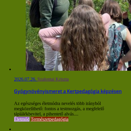
2026.07.26.
Szalontai Kriszta
Gyógynövényismeret a Kertpedagógia képzésen
Az egészséges életmódra nevelés több irányból
megközelíthető: fontos a testmozgás, a megfelelő
táplálékbevitel, a pihentető alvás....
Életmód
Természetpedagógia