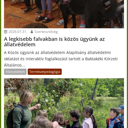
2026.07.31.
Szerkesztőség
A legkisebb falvakban is közös ügyünk az
állatvédelem
A Közös ügyünk az állatvédelem Alapítvány állatvédelmi
oktatást és interaktív foglalkozást tartott a Baktakéki Körzeti
Általános...
Állatvédelem
Természetpedagógia