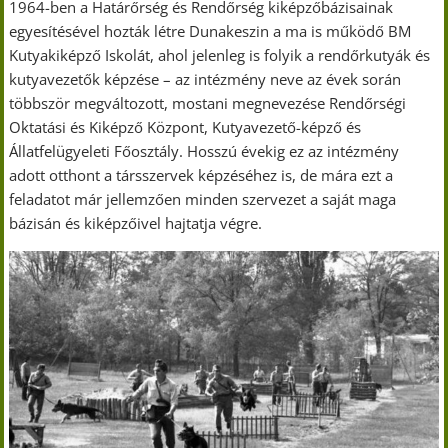
1964-ben a Határőrség és Rendőrség kiképzőbázisainak
egyesítésével hozták létre Dunakeszin a ma is működő BM
Kutyakiképző Iskolát, ahol jelenleg is folyik a rendőrkutyák és
kutyavezetők képzése – az intézmény neve az évek során
többször megváltozott, mostani megnevezése Rendőrségi
Oktatási és Kiképző Központ, Kutyavezető-képző és
Állatfelügyeleti Főosztály. Hosszú évekig ez az intézmény
adott otthont a társszervek képzéséhez is, de mára ezt a
feladatot már jellemzően minden szervezet a saját maga
bázisán és kiképzőivel hajtatja végre.