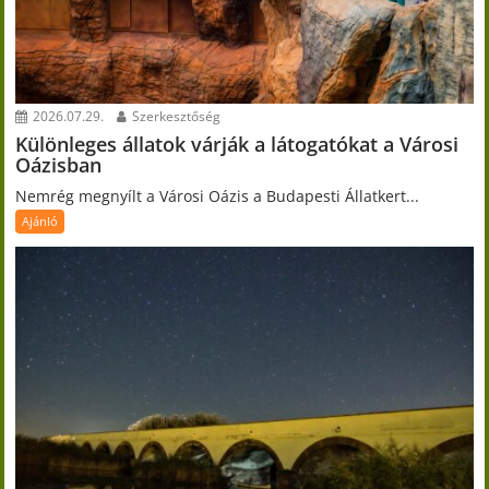
2026.07.29.
Szerkesztőség
Különleges állatok várják a látogatókat a Városi
Oázisban
Nemrég megnyílt a Városi Oázis a Budapesti Állatkert...
Ajánló