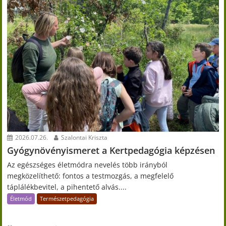
2026.07.26.
Szalontai Kriszta
Gyógynövényismeret a Kertpedagógia képzésen
Az egészséges életmódra nevelés több irányból
megközelíthető: fontos a testmozgás, a megfelelő
táplálékbevitel, a pihentető alvás....
Életmód
Természetpedagógia