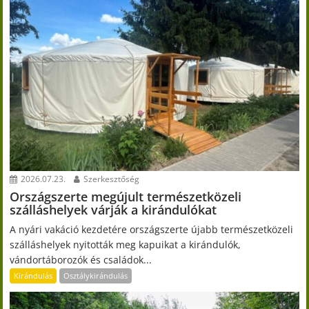
2026.07.23.
Szerkesztőség
Országszerte megújult természetközeli
szálláshelyek várják a kirándulókat
A nyári vakáció kezdetére országszerte újabb természetközeli
szálláshelyek nyitották meg kapuikat a kirándulók,
vándortáborozók és családok...
Kirándulás
Osztálykirándulás