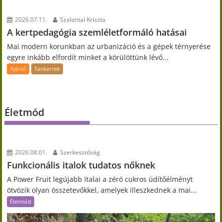
2026.07.11.
Szalontai Kriszta
A kertpedagógia szemléletformáló hatásai
Mai modern korunkban az urbanizáció és a gépek térnyerése
egyre inkább elfordít minket a körülöttünk lévő...
Ajánló
Tankertek
Életmód
2026.08.01.
Szerkesztőség
Funkcionális italok tudatos nőknek
A Power Fruit legújabb italai a zéró cukros üdítőélményt
ötvözik olyan összetevőkkel, amelyek illeszkednek a mai...
Életmód