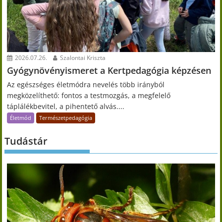
2026.07.26.
Szalontai Kriszta
Gyógynövényismeret a Kertpedagógia képzésen
Az egészséges életmódra nevelés több irányból
megközelíthető: fontos a testmozgás, a megfelelő
táplálékbevitel, a pihentető alvás....
Életmód
Természetpedagógia
Tudástár