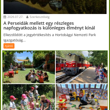
2026.07.27.
Szerkesztőség
A Perseidák mellett egy részleges
napfogyatkozás is különleges élményt kínál
Elkezdődött a jegyértékesítés a Hortobágyi Nemzeti Park
Igazgatóság...
Ajánló