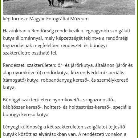
kép forrása: Magyar Fotográfiai Múzeum
Hazánkban a Rendőrség rendelkezik a legnagyobb szolgálati
kutya állománnyal, mely képzettségét tekintve a rendőrségi
tagozódásnak megfelelően rendészeti és bűnügyi
szakterületre osztható fel.
Rendészeti szakterületen: őr- és járőrkutya, általános (járőr és
alap nyomkövető) rendőrkutya, közrendvédelmi speciális
(támogató) kutya, robbanóanyag kereső-, és személykereső
kutya.
Bűnügyi szakterületen: nyomkövető-, szagazonosító-,
kábítószer kereső-, holttest- és holttestrész-kereső-, speciális
bűnügyi kereső kutya.
Lényegi különbség a két szakterületen szolgálatot teljesítő
kutyák között az elvárásokban van. A rendészeti vonalon a