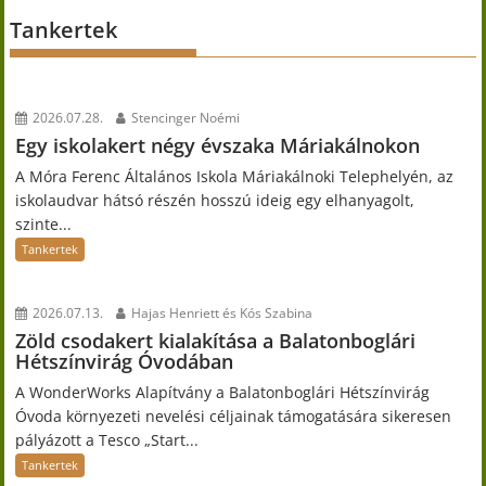
Tankertek
2026.07.28.
Stencinger Noémi
Egy iskolakert négy évszaka Máriakálnokon
A Móra Ferenc Általános Iskola Máriakálnoki Telephelyén, az
iskolaudvar hátsó részén hosszú ideig egy elhanyagolt,
szinte...
Tankertek
2026.07.13.
Hajas Henriett és Kós Szabina
Zöld csodakert kialakítása a Balatonboglári
Hétszínvirág Óvodában
A WonderWorks Alapítvány a Balatonboglári Hétszínvirág
Óvoda környezeti nevelési céljainak támogatására sikeresen
pályázott a Tesco „Start...
Tankertek