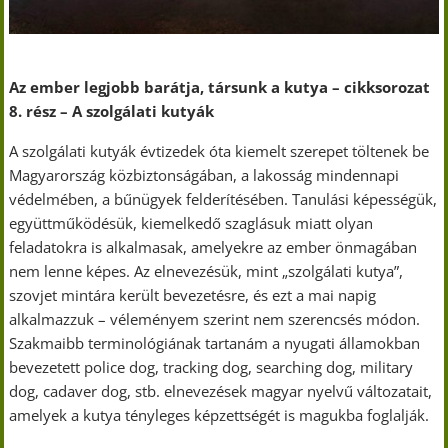
Az ember legjobb barátja, társunk a kutya – cikksorozat
8. rész – A szolgálati kutyák
A szolgálati kutyák évtizedek óta kiemelt szerepet töltenek be
Magyarország közbiztonságában, a lakosság mindennapi
védelmében, a bűnügyek felderítésében. Tanulási képességük,
együttműködésük, kiemelkedő szaglásuk miatt olyan
feladatokra is alkalmasak, amelyekre az ember önmagában
nem lenne képes. Az elnevezésük, mint „szolgálati kutya”,
szovjet mintára került bevezetésre, és ezt a mai napig
alkalmazzuk – véleményem szerint nem szerencsés módon.
Szakmaibb terminológiának tartanám a nyugati államokban
bevezetett police dog, tracking dog, searching dog, military
dog, cadaver dog, stb. elnevezések magyar nyelvű változatait,
amelyek a kutya tényleges képzettségét is magukba foglalják.