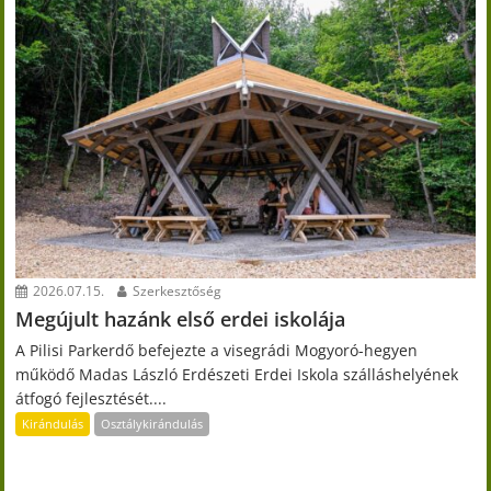
2026.07.15.
Szerkesztőség
Megújult hazánk első erdei iskolája
A Pilisi Parkerdő befejezte a visegrádi Mogyoró-hegyen
működő Madas László Erdészeti Erdei Iskola szálláshelyének
átfogó fejlesztését....
Kirándulás
Osztálykirándulás