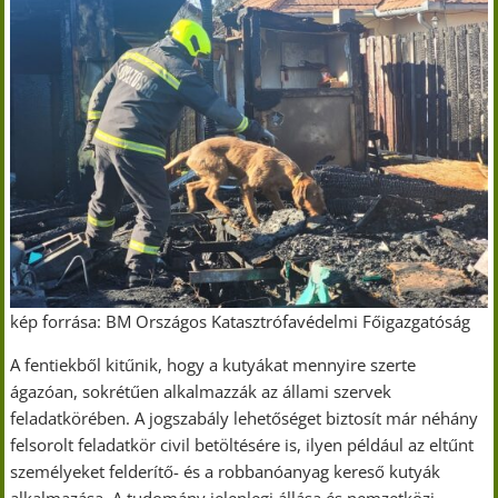
kép forrása: BM Országos Katasztrófavédelmi Főigazgatóság
A fentiekből kitűnik, hogy a kutyákat mennyire szerte
ágazóan, sokrétűen alkalmazzák az állami szervek
feladatkörében. A jogszabály lehetőséget biztosít már néhány
felsorolt feladatkör civil betöltésére is, ilyen például az eltűnt
személyeket felderítő- és a robbanóanyag kereső kutyák
alkalmazása. A tudomány jelenlegi állása és nemzetközi