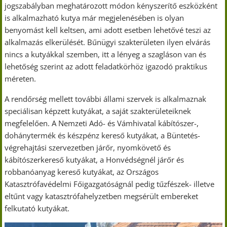
jogszabályban meghatározott módon kényszerítő eszközként
is alkalmazható kutya már megjelenésében is olyan
benyomást kell keltsen, ami adott esetben lehetővé teszi az
alkalmazás elkerülését. Bűnügyi szakterületen ilyen elvárás
nincs a kutyákkal szemben, itt a lényeg a szagláson van és
lehetőség szerint az adott feladatkörhöz igazodó praktikus
méreten.
A rendőrség mellett további állami szervek is alkalmaznak
speciálisan képzett kutyákat, a saját szakterületeiknek
megfelelően. A Nemzeti Adó- és Vámhivatal kábítószer-,
dohánytermék és készpénz kereső kutyákat, a Büntetés-
végrehajtási szervezetben járőr, nyomkövető és
kábítószerkereső kutyákat, a Honvédségnél járőr és
robbanóanyag kereső kutyákat, az Országos
Katasztrófavédelmi Főigazgatóságnál pedig tűzfészek- illetve
eltűnt vagy katasztrófahelyzetben megsérült embereket
felkutató kutyákat.