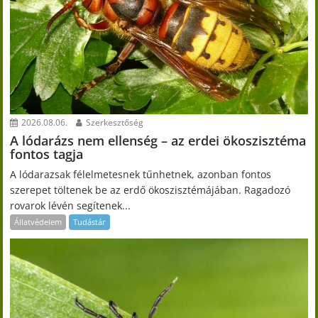
2026.08.06.
Szerkesztőség
A lódarázs nem ellenség – az erdei ökoszisztéma
fontos tagja
A lódarazsak félelmetesnek tűnhetnek, azonban fontos
szerepet töltenek be az erdő ökoszisztémájában. Ragadozó
rovarok lévén segítenek...
Állatvédelem
Tudástár