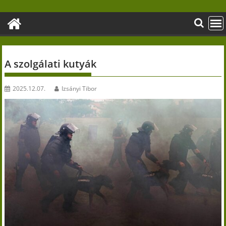
Skip
to
content
A szolgálati kutyák
2025.12.07.
Izsányi Tibor