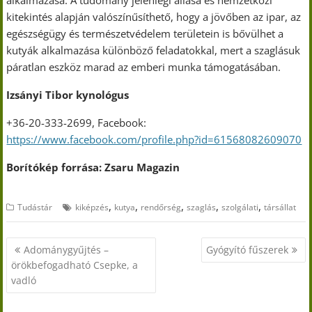
kitekintés alapján valószínűsíthető, hogy a jövőben az ipar, az
egészségügy és természetvédelem területein is bővülhet a
kutyák alkalmazása különböző feladatokkal, mert a szaglásuk
páratlan eszköz marad az emberi munka támogatásában.
Izsányi Tibor kynológus
+36-20-333-2699, Facebook:
https://www.facebook.com/profile.php?id=61568082609070
Borítókép forrása: Zsaru Magazin
,
,
,
,
,
Tudástár
kiképzés
kutya
rendőrség
szaglás
szolgálati
társállat
Bejegyzés
Adománygyűjtés –
Gyógyító fűszerek
navigáció
örökbefogadható Csepke, a
vadló