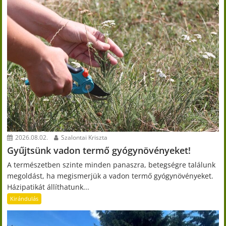
2026.08.02.
Szalontai Kriszta
Gyűjtsünk vadon termő gyógynövényeket!
A természetben szinte minden panaszra, betegségre találunk
megoldást, ha megismerjük a vadon termő gyógynövényeket.
Házipatikát állíthatunk...
Kirándulás