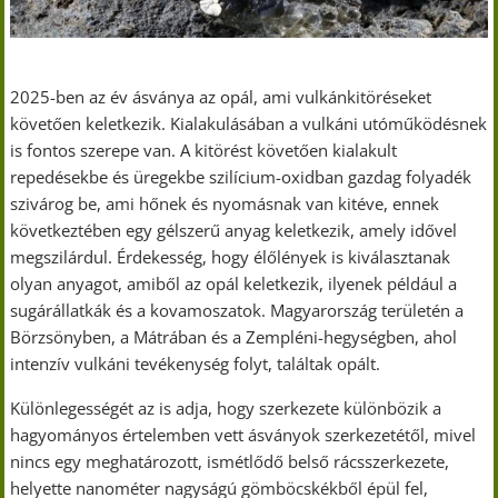
2025-ben az év ásványa az opál, ami vulkánkitöréseket
követően keletkezik. Kialakulásában a vulkáni utóműködésnek
is fontos szerepe van. A kitörést követően kialakult
repedésekbe és üregekbe szilícium-oxidban gazdag folyadék
szivárog be, ami hőnek és nyomásnak van kitéve, ennek
következtében egy gélszerű anyag keletkezik, amely idővel
megszilárdul. Érdekesség, hogy élőlények is kiválasztanak
olyan anyagot, amiből az opál keletkezik, ilyenek például a
sugárállatkák és a kovamoszatok. Magyarország területén a
Börzsönyben, a Mátrában és a Zempléni-hegységben, ahol
intenzív vulkáni tevékenység folyt, találtak opált.
Különlegességét az is adja, hogy szerkezete különbözik a
hagyományos értelemben vett ásványok szerkezetétől, mivel
nincs egy meghatározott, ismétlődő belső rácsszerkezete,
helyette nanométer nagyságú gömböcskékből épül fel,