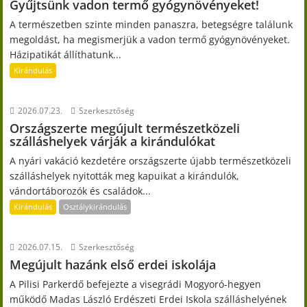
Gyűjtsünk vadon termő gyógynövényeket!
A természetben szinte minden panaszra, betegségre találunk
megoldást, ha megismerjük a vadon termő gyógynövényeket.
Házipatikát állíthatunk...
Kirándulás
2026.07.23.
Szerkesztőség
Országszerte megújult természetközeli
szálláshelyek várják a kirándulókat
A nyári vakáció kezdetére országszerte újabb természetközeli
szálláshelyek nyitották meg kapuikat a kirándulók,
vándortáborozók és családok...
Kirándulás
Osztálykirándulás
2026.07.15.
Szerkesztőség
Megújult hazánk első erdei iskolája
A Pilisi Parkerdő befejezte a visegrádi Mogyoró-hegyen
működő Madas László Erdészeti Erdei Iskola szálláshelyének