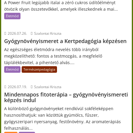
A Power Fruit legújabb italai a zéró cukros üdítőélményt
ötvözik olyan összetevőkkel, amelyek illeszkednek a mai...
Életmód
2026.07.26.
Szalontai Kriszta
Gyógynövényismeret a Kertpedagógia képzésen
Az egészséges életmódra nevelés több irányból
megközelíthető: fontos a testmozgás, a megfelelő
táplálékbevitel, a pihentető alvás....
Életmód
Természetpedagógia
2026.07.19.
Szalontai Kriszta
Mindennapos fitoterápia – gyógynövényismereti
képzés indul
A különböző gyógynövényeket rendkívül sokféleképpen
hasznosíthatjuk: van közöttük gyümölcs, fűszer,
gyógyszeripari nyersanyag, festőnövény. Az aromaterápiás
felhasználás...