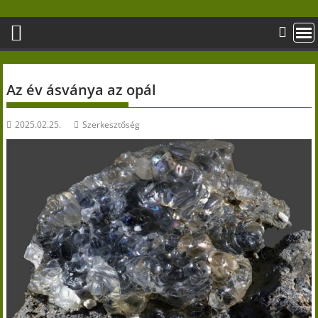
Skip
to
content
Az év ásványa az opál
2025.02.25.
Szerkesztőség