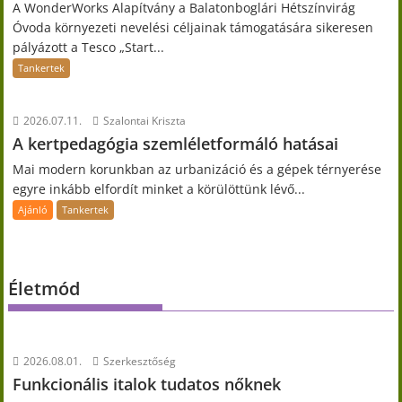
A WonderWorks Alapítvány a Balatonboglári Hétszínvirág
Óvoda környezeti nevelési céljainak támogatására sikeresen
pályázott a Tesco „Start...
Tankertek
2026.07.11.
Szalontai Kriszta
A kertpedagógia szemléletformáló hatásai
Mai modern korunkban az urbanizáció és a gépek térnyerése
egyre inkább elfordít minket a körülöttünk lévő...
Ajánló
Tankertek
Életmód
2026.08.01.
Szerkesztőség
Funkcionális italok tudatos nőknek