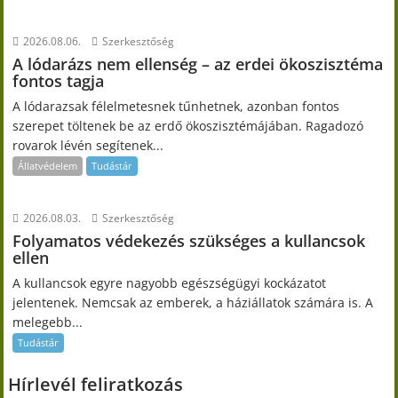
2026.08.06.
Szerkesztőség
A lódarázs nem ellenség – az erdei ökoszisztéma
fontos tagja
A lódarazsak félelmetesnek tűnhetnek, azonban fontos
szerepet töltenek be az erdő ökoszisztémájában. Ragadozó
rovarok lévén segítenek...
Állatvédelem
Tudástár
2026.08.03.
Szerkesztőség
Folyamatos védekezés szükséges a kullancsok
ellen
A kullancsok egyre nagyobb egészségügyi kockázatot
jelentenek. Nemcsak az emberek, a háziállatok számára is. A
melegebb...
Tudástár
Hírlevél feliratkozás