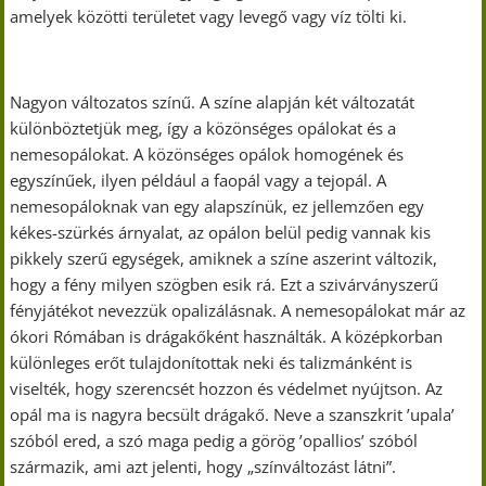
amelyek közötti területet vagy levegő vagy víz tölti ki.
Nagyon változatos színű. A színe alapján két változatát
különböztetjük meg, így a közönséges opálokat és a
nemesopálokat. A közönséges opálok homogének és
egyszínűek, ilyen például a faopál vagy a tejopál. A
nemesopáloknak van egy alapszínük, ez jellemzően egy
kékes-szürkés árnyalat, az opálon belül pedig vannak kis
pikkely szerű egységek, amiknek a színe aszerint változik,
hogy a fény milyen szögben esik rá. Ezt a szivárványszerű
fényjátékot nevezzük opalizálásnak. A nemesopálokat már az
ókori Rómában is drágakőként használták. A középkorban
különleges erőt tulajdonítottak neki és talizmánként is
viselték, hogy szerencsét hozzon és védelmet nyújtson. Az
opál ma is nagyra becsült drágakő. Neve a szanszkrit ’upala’
szóból ered, a szó maga pedig a görög ’opallios’ szóból
származik, ami azt jelenti, hogy „színváltozást látni”.