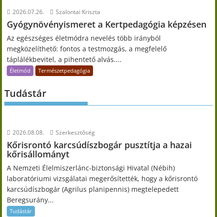
2026.07.26.
Szalontai Kriszta
Gyógynövényismeret a Kertpedagógia képzésen
Az egészséges életmódra nevelés több irányból
megközelíthető: fontos a testmozgás, a megfelelő
táplálékbevitel, a pihentető alvás....
Életmód
Természetpedagógia
Tudástár
2026.08.08.
Szerkesztőség
Kőrisrontó karcsúdíszbogár pusztítja a hazai
kőrisállományt
A Nemzeti Élelmiszerlánc-biztonsági Hivatal (Nébih)
laboratóriumi vizsgálatai megerősítették, hogy a kőrisrontó
karcsúdíszbogár (Agrilus planipennis) megtelepedett
Beregsurány...
Tudástár