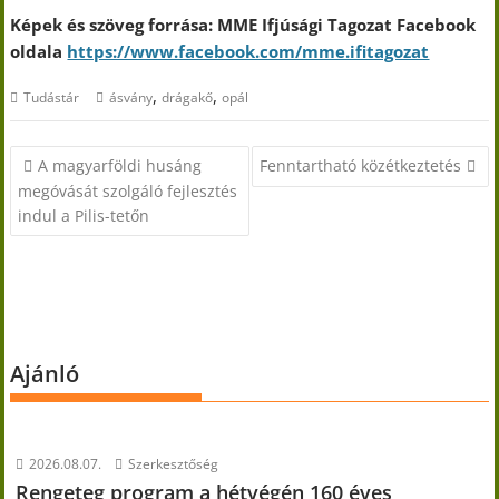
Képek és szöveg forrása: MME Ifjúsági Tagozat Facebook
oldala
https://www.facebook.com/mme.ifitagozat
,
,
Tudástár
ásvány
drágakő
opál
Bejegyzés
A magyarföldi husáng
Fenntartható közétkeztetés
navigáció
megóvását szolgáló fejlesztés
indul a Pilis-tetőn
Ajánló
2026.08.07.
Szerkesztőség
Rengeteg program a hétvégén 160 éves