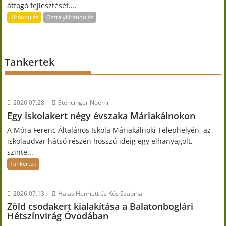
átfogó fejlesztését....
Kirándulás
Osztálykirándulás
Tankertek
2026.07.28.
Stencinger Noémi
Egy iskolakert négy évszaka Máriakálnokon
A Móra Ferenc Általános Iskola Máriakálnoki Telephelyén, az
iskolaudvar hátsó részén hosszú ideig egy elhanyagolt,
szinte...
Tankertek
2026.07.13.
Hajas Henriett és Kós Szabina
Zöld csodakert kialakítása a Balatonboglári
Hétszínvirág Óvodában