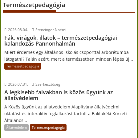
Természetpedagógia
2026.08.04.
Stencinger Noémi
Fák, virágok, illatok – természetpedagógiai
kalandozás Pannonhalmán
Miért érdemes egy általános iskolás csoporttal arborétumba
látogatni? Talán azért, mert a természetben minden lépés új...
Természetpedagógia
2026.07.31.
Szerkesztőség
A legkisebb falvakban is közös ügyünk az
állatvédelem
A Közös ügyünk az állatvédelem Alapítvány állatvédelmi
oktatást és interaktív foglalkozást tartott a Baktakéki Körzeti
Általános...
Állatvédelem
Természetpedagógia