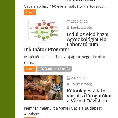
Vasárnap lesz 160 éve annak, hogy a Fővárosi...
Ajánló
2026.08.05.
Szerkesztőség
Indul az első hazai
Agroökológiai Élő
Laboratórium
Inkubátor Program!
Mi történik akkor, ha az új agrármegoldásokat
nem...
Ajánló
Pályázatok, vetélkedők
2026.07.29.
Szerkesztőség
Különleges állatok
várják a látogatókat
a Városi Oázisban
Nemrég megnyílt a Városi Oázis a Budapesti
Állatkert...