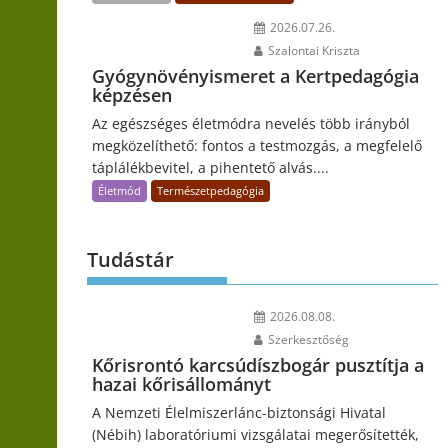
2026.07.26.
Szalontai Kriszta
Gyógynövényismeret a Kertpedagógia
képzésen
Az egészséges életmódra nevelés több irányból
megközelíthető: fontos a testmozgás, a megfelelő
táplálékbevitel, a pihentető alvás....
Életmód
Természetpedagógia
Tudástár
2026.08.08.
Szerkesztőség
Kőrisrontó karcsúdíszbogár pusztítja a
hazai kőrisállományt
A Nemzeti Élelmiszerlánc-biztonsági Hivatal
(Nébih) laboratóriumi vizsgálatai megerősítették,