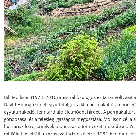
Bill Mollison (1928–2016) ausztrál ökológus és tanár volt, akit
David Holmgren-nel együtt dolgozta ki a permakultúra elmélet
együttműködő, fenntartható életmódot hirdeti. A permakultúr
gondozása, és a felesleg igazságos megosztása. Mollison célja 
hozzanak létre, amelyek utánozzák a természet működését. Vilá
milliókat inspirált a környezettudatos életre. 1981-ben munkás