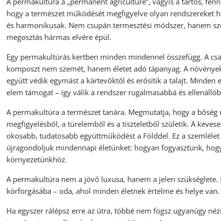
A permakultúra a „permanent agriculture”, vagyis a tartós, fenn
hogy a természet működését megfigyelve olyan rendszereket h
és harmonikusak. Nem csupán termesztési módszer, hanem szem
megosztás hármas elvére épül.
Egy permakultúrás kertben minden mindennel összefügg. A csa
komposzt nem szemét, hanem életet adó tápanyag. A növények
együtt védik egymást a kártevőktől és erősítik a talajt. Minden
elem támogat – így válik a rendszer rugalmasabbá és ellenálló
A permakultúra a természet tanára. Megmutatja, hogy a bőség
megfigyelésből, a türelemből és a tiszteletből születik. A kev
okosabb, tudatosabb együttműködést a Földdel. Ez a szemlélet 
újragondoljuk mindennapi életünket: hogyan fogyasztunk, ho
környezetünkhöz.
A permakultúra nem a jövő luxusa, hanem a jelen szükséglete. 
körforgásába – oda, ahol minden életnek értelme és helye van.
Ha egyszer rálépsz erre az útra, többé nem fogsz ugyanúgy nézn