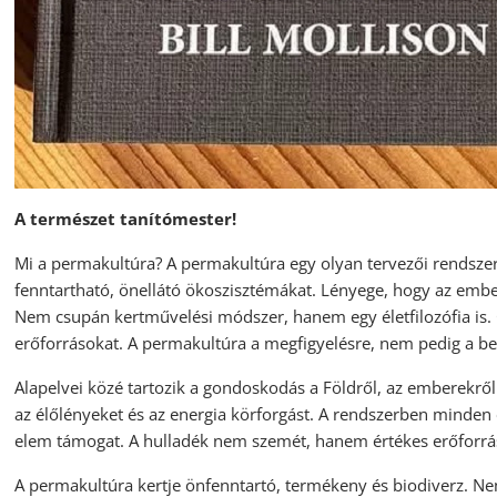
A természet tanítómester!
Mi a permakultúra? A permakultúra egy olyan tervezői rendszer
fenntartható, önellátó ökoszisztémákat. Lényege, hogy az emb
Nem csupán kertművelési módszer, hanem egy életfilozófia is. 
erőforrásokat. A permakultúra a megfigyelésre, nem pedig a be
Alapelvei közé tartozik a gondoskodás a Földről, az emberekről és 
az élőlényeket és az energia körforgást. A rendszerben minden 
elem támogat. A hulladék nem szemét, hanem értékes erőforrá
A permakultúra kertje önfenntartó, termékeny és biodiverz. Ne