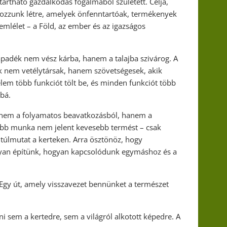
tartható gazdálkodás fogalmából született. Célja,
ozzunk létre, amelyek önfenntartóak, termékenyek
lélet – a Föld, az ember és az igazságos
padék nem vész kárba, hanem a talajba szivárog. A
 nem vetélytársak, hanem szövetségesek, akik
 elem több funkciót tölt be, és minden funkciót több
bbá.
 nem a folyamatos beavatkozásból, hanem a
esebb munka nem jelent kevesebb termést – csak
túlmutat a kerteken. Arra ösztönöz, hogy
gyan építünk, hogyan kapcsolódunk egymáshoz és a
Egy út, amely visszavezet bennünket a természet
i sem a kertedre, sem a világról alkotott képedre. A