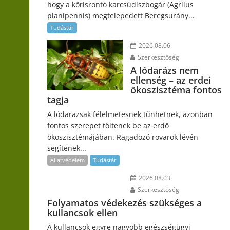
hogy a kőrisrontó karcsúdíszbogár (Agrilus
planipennis) megtelepedett Beregsurány...
Tudástár
2026.08.06.
Szerkesztőség
A lódarázs nem
ellenség – az erdei
ökoszisztéma fontos
tagja
A lódarazsak félelmetesnek tűnhetnek, azonban
fontos szerepet töltenek be az erdő
ökoszisztémájában. Ragadozó rovarok lévén
segítenek...
Állatvédelem
Tudástár
2026.08.03.
Szerkesztőség
Folyamatos védekezés szükséges a
kullancsok ellen
A kullancsok egyre nagyobb egészségügyi