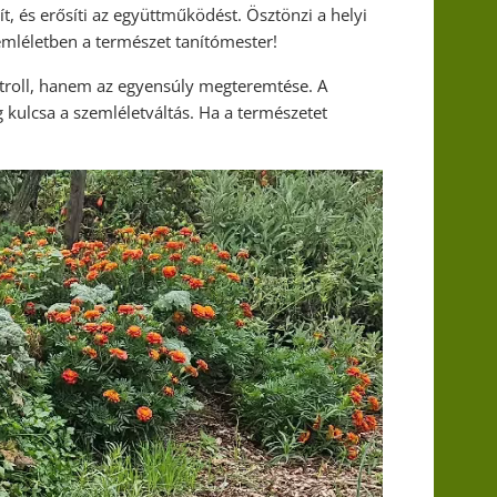
t, és erősíti az együttműködést. Ösztönzi a helyi
zemléletben a természet tanítómester!
ontroll, hanem az egyensúly megteremtése. A
g kulcsa a szemléletváltás. Ha a természetet