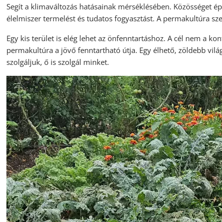
Segít a klimaváltozás hatásainak mérséklésében. Közösséget épí
élelmiszer termelést és tudatos fogyasztást. A permakultúra s
Egy kis terület is elég lehet az önfenntartáshoz. A cél nem a k
permakultúra a jövő fenntartható útja. Egy élhető, zöldebb vilá
szolgáljuk, ő is szolgál minket.