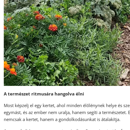
A természet ritmusára hangolva élni
Most képzelj el egy kertet, ahol minden élőlénynek helye és sze
egymást, és az ember nem uralja, hanem segíti a természetet. 
nemcsak a kertet, hanem a gondolkodásunkat is átalakítja.