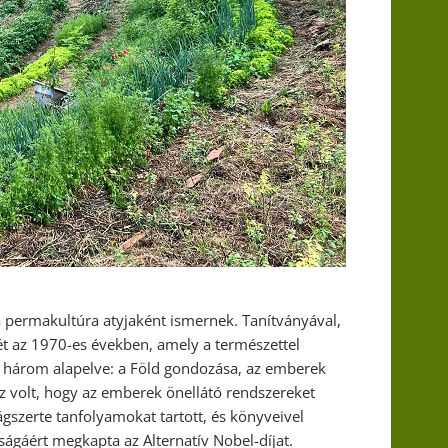
 a permakultúra atyjaként ismernek. Tanítványával,
ét az 1970-es években, amely a természettel
a három alapelve: a Föld gondozása, az emberek
az volt, hogy az emberek önellátó rendszereket
gszerte tanfolyamokat tartott, és könyveivel
ságáért megkapta az Alternatív Nobel-díjat.