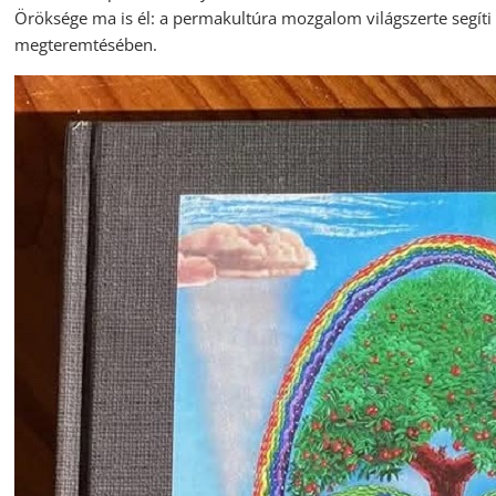
Öröksége ma is él: a permakultúra mozgalom világszerte segíti
megteremtésében.