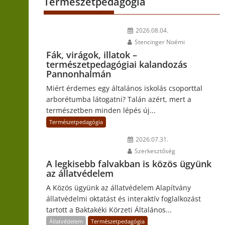
Természetpedagógia
2026.08.04.
Stencinger Noémi
Fák, virágok, illatok –
természetpedagógiai kalandozás
Pannonhalmán
Miért érdemes egy általános iskolás csoporttal
arborétumba látogatni? Talán azért, mert a
természetben minden lépés új...
Természetpedagógia
2026.07.31.
Szerkesztőség
A legkisebb falvakban is közös ügyünk
az állatvédelem
A Közös ügyünk az állatvédelem Alapítvány
állatvédelmi oktatást és interaktív foglalkozást
tartott a Baktakéki Körzeti Általános...
Állatvédelem
Természetpedagógia