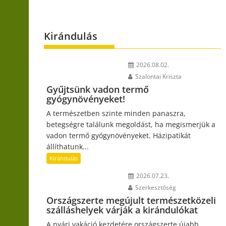
Kirándulás
2026.08.02.
Szalontai Kriszta
Gyűjtsünk vadon termő
gyógynövényeket!
A természetben szinte minden panaszra,
betegségre találunk megoldást, ha megismerjük a
vadon termő gyógynövényeket. Házipatikát
állíthatunk...
Kirándulás
2026.07.23.
Szerkesztőség
Országszerte megújult természetközeli
szálláshelyek várják a kirándulókat
A nyári vakáció kezdetére országszerte újabb