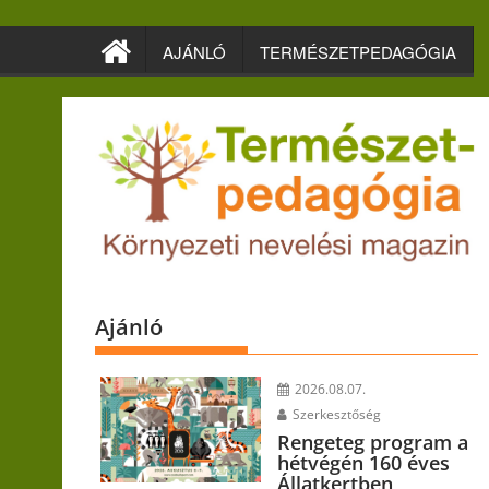
Skip
to
AJÁNLÓ
TERMÉSZETPEDAGÓGIA
content
Ajánló
2026.08.07.
Szerkesztőség
Rengeteg program a
hétvégén 160 éves
Állatkertben