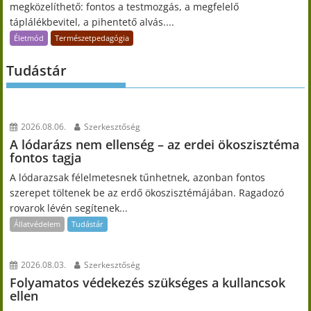
megközelíthető: fontos a testmozgás, a megfelelő
táplálékbevitel, a pihentető alvás....
Életmód
Természetpedagógia
Tudástár
2026.08.06.
Szerkesztőség
A lódarázs nem ellenség – az erdei ökoszisztéma
fontos tagja
A lódarazsak félelmetesnek tűnhetnek, azonban fontos
szerepet töltenek be az erdő ökoszisztémájában. Ragadozó
rovarok lévén segítenek...
Állatvédelem
Tudástár
2026.08.03.
Szerkesztőség
Folyamatos védekezés szükséges a kullancsok
ellen