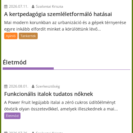
2026.07.11.
Szalontai Kriszta
A kertpedagógia szemléletformáló hatásai
Mai modern korunkban az urbanizáció és a gépek térnyerése
egyre inkább elfordít minket a körülöttünk lévő...
Ajánló
Tankertek
Életmód
2026.08.01.
Szerkesztőség
Funkcionális italok tudatos nőknek
A Power Fruit legújabb italai a zéró cukros üdítőélményt
ötvözik olyan összetevőkkel, amelyek illeszkednek a mai...
Életmód