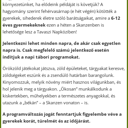
környezetünket, ha elődeink példáját is követjük? A
hagyomány szerint fehérvasárnap (e hét végén) kötötték a
gyerekek, sihederek életre szóló barátságaikat, amire a
6-12
éves gyermekeknek
ezen a héten a Skanzenben is
lehetősége lesz a Tavaszi Napköziben!
Jelentkezni lehet minden napra, de akár csak egyetlen
napra is. Csak megfelelő számú jelentkező esetén
indítjuk a napi tábori programokat.
Örökzöld játékokat játszva, zöld épületeket, tárgyakat keresve,
zöldségeket eszünk és a zsendülő határban barangolunk.
Kinyomozzuk, melyik növény miért hasznos világunkban, és
hol jelenik meg a tárgyakon. „Ökosan” munkálkodunk a
kiskertekben, műhelyekben a természetes anyagokkal, és
utazunk a „békán” – a Skanzen vonaton – is.
A programváltozás jogát fenntartjuk figyelembe véve a
gyerekek korát, türelmét és az időjárást.