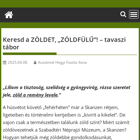
Skip
to
content
Keresd a ZÖLDET, „ZÖLDFÜLŰ”! – tavaszi
tábor
2025.04.08.
Kustánné Hegyi Füstös Ilona
„Liliom a tisztaság, szelídség a gyöngyvirág, rózsa szeretet
jele,
zöld a remény levele
.”
A húsvétot követő „fehérhéten” már a Skanzen rétjein,
ligeteiben és történelmi kertjeiben is „kivirít a kikelet”. De
vajon csak a természetben találunk zöld színt? Miért számít
zöldövezetnek a Szabadtéri Néprajzi Múzeum, a Skanzen?
Hogyan tehetjük még zöldebbé gondolkodásunkat,