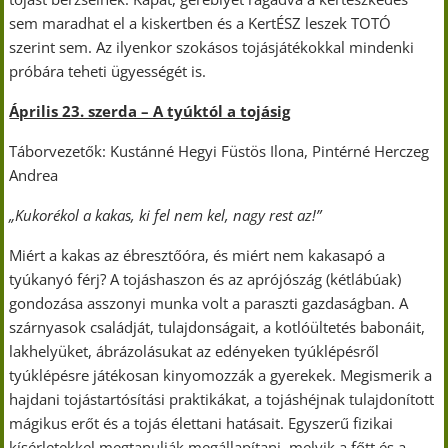
sem maradhat el a kiskertben és a KertÉSZ leszek TOTÓ
szerint sem. Az ilyenkor szokásos tojásjátékokkal mindenki
próbára teheti ügyességét is.
Április 23. szerda – A tyúktól a tojásig
Táborvezetők: Kustánné Hegyi Füstös Ilona, Pintérné Herczeg
Andrea
„Kukorékol a kakas, ki fel nem kel, nagy rest az!”
Miért a kakas az ébresztőóra, és miért nem kakasapó a
tyúkanyó férj? A tojáshaszon és az aprójószág (kétlábúak)
gondozása asszonyi munka volt a paraszti gazdaságban. A
szárnyasok családját, tulajdonságait, a kotlóültetés babonáit,
lakhelyüket, ábrázolásukat az edényeken tyúklépésről
tyúklépésre játékosan kinyomozzák a gyerekek. Megismerik a
hajdani tojástartósítási praktikákat, a tojáshéjnak tulajdonított
mágikus erőt és a tojás élettani hatásait. Egyszerű fizikai
kísérletekkel megtanulják megállapítani, melyik a főtt és a