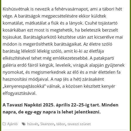
Kishúsvétnak is nevezik a fehérvasárnapot, ami a tábori hét
vége. A barátságok megpecsételésére ekkor küldtek
komatálat, mátkatálat a fiúk és a lányok. Csuhé tojástartó
kosárkában ezt most is megtehetik, ha beleteszik berzselt
tojásukat. Barátságkarkötő készítése után azt kicserélve mai
módon is megerősíthetik barátságaikat. Az életre szóló
barátság lélektől lélekig szóló, amit ki-ki az életfája
elkészítésével tehet még emlékezetesebbé. A patakparti
galéria erdő fáiról kérgük, leveleik, viráguk alapján gyűjtenek
nyomokat, és megismerkednek az élő és a már élettelen fa
hasznosítási módjaival. A nap (és a hét) zárásaként
„kenyerespajtásokká” válnak, a közösen készített kenyér
elfogyasztásával.
A Tavaszi Napközi 2025. április 22–25-ig tart. Minden
napra, de egy-egy napra is lehet jelentkezni.
,
,
,
Ajánló
húsvét
Skanzen
tábor
tavaszi szünet