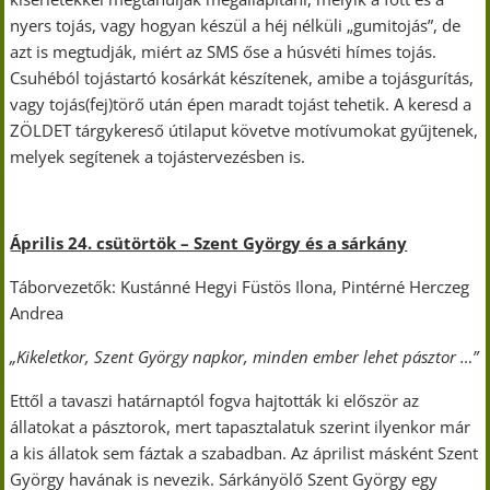
nyers tojás, vagy hogyan készül a héj nélküli „gumitojás”, de
azt is megtudják, miért az SMS őse a húsvéti hímes tojás.
Csuhéból tojástartó kosárkát készítenek, amibe a tojásgurítás,
vagy tojás(fej)törő után épen maradt tojást tehetik. A keresd a
ZÖLDET tárgykereső útilaput követve motívumokat gyűjtenek,
melyek segítenek a tojástervezésben is.
Április 24. csütörtök – Szent György és a sárkány
Táborvezetők: Kustánné Hegyi Füstös Ilona, Pintérné Herczeg
Andrea
„Kikeletkor, Szent György napkor, minden ember lehet pásztor …”
Ettől a tavaszi határnaptól fogva hajtották ki először az
állatokat a pásztorok, mert tapasztalatuk szerint ilyenkor már
a kis állatok sem fáztak a szabadban. Az áprilist másként Szent
György havának is nevezik. Sárkányölő Szent György egy