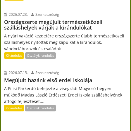
2026.07.23.
Szerkesztőség
Országszerte megújult természetközeli
szálláshelyek várják a kirándulókat
A nyári vakáció kezdetére országszerte újabb természetközeli
szálláshelyek nyitották meg kapuikat a kirándulók,
vándortáborozók és családok...
Kirándulás
Osztálykirándulás
2026.07.15.
Szerkesztőség
Megújult hazánk első erdei iskolája
A Pilisi Parkerdő befejezte a visegrádi Mogyoró-hegyen
működő Madas László Erdészeti Erdei Iskola szálláshelyének
átfogó fejlesztését....
Kirándulás
Osztálykirándulás