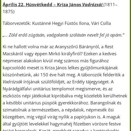
Április 22. Húsvétkedd – Kriza János
Vadrózsái
(1811–
1875)
Táborvezetők: Kustánné Hegyi Füstös Ilona, Vári Csilla
„… Zöld erdő zúgásán, vadgalamb szólásán nevelt fel jó apám.”
Ki ne hallott volna már az Aranyszőrű Bárányról, a Rest
Macskáról vagy éppen Mirkó királyfiról? Ezeken a kedves
népmesei alakokon kívül még számos más figurához
kapcsolódó mesét is Kriza János lelkes gyűjtőmunkájának
köszönhetünk, aki 150 éve halt meg. A táborozók felderítik a
Vadrózsák
írójának szülőföldjét, az Erdély tájegységet. A
Nyárádgálfalvi unitárius templomot megismerve, és az
eszközös népi játékokat kipróbálva még közelebb kerülhetnek
a későbbi unitárius püspök gyerekkorához. Barangolnak és
szimatolnak a természetben, a népdalok, népmesék ősi
közegében, míg végül virág nyílik a papírjukon is. A maguk
által gyűjtött levelekkel hagymahéj főzetben vörösre festve
tojást berzselnek. Kapát, gereblyét ragadva a kertészkedés