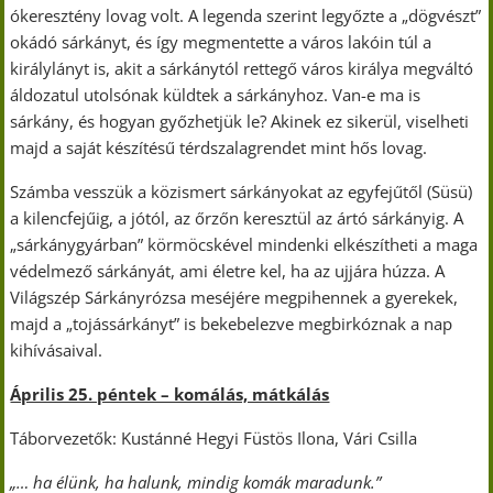
ókeresztény lovag volt. A legenda szerint legyőzte a „dögvészt”
okádó sárkányt, és így megmentette a város lakóin túl a
királylányt is, akit a sárkánytól rettegő város királya megváltó
áldozatul utolsónak küldtek a sárkányhoz. Van-e ma is
sárkány, és hogyan győzhetjük le? Akinek ez sikerül, viselheti
majd a saját készítésű térdszalagrendet mint hős lovag.
Számba vesszük a közismert sárkányokat az egyfejűtől (Süsü)
a kilencfejűig, a jótól, az őrzőn keresztül az ártó sárkányig. A
„sárkánygyárban” körmöcskével mindenki elkészítheti a maga
védelmező sárkányát, ami életre kel, ha az ujjára húzza. A
Világszép Sárkányrózsa meséjére megpihennek a gyerekek,
majd a „tojássárkányt” is bekebelezve megbirkóznak a nap
kihívásaival.
Április 25. péntek – komálás, mátkálás
Táborvezetők: Kustánné Hegyi Füstös Ilona, Vári Csilla
„… ha élünk, ha halunk, mindig komák maradunk.”