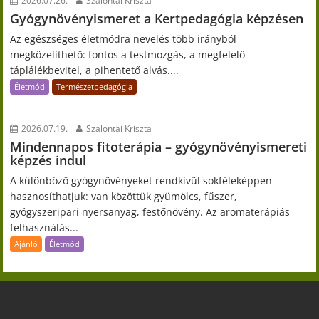
2026.07.26.
Szalontai Kriszta
Gyógynövényismeret a Kertpedagógia képzésen
Az egészséges életmódra nevelés több irányból
megközelíthető: fontos a testmozgás, a megfelelő
táplálékbevitel, a pihentető alvás....
Életmód
Természetpedagógia
2026.07.19.
Szalontai Kriszta
Mindennapos fitoterápia – gyógynövényismereti
képzés indul
A különböző gyógynövényeket rendkívül sokféleképpen
hasznosíthatjuk: van közöttük gyümölcs, fűszer,
gyógyszeripari nyersanyag, festőnövény. Az aromaterápiás
felhasználás...
Ajánló
Életmód