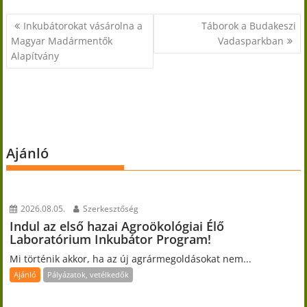
Bejegyzés
Inkubátorokat vásárolna a
Táborok a Budakeszi
navigáció
Magyar Madármentők
Vadasparkban
Alapítvány
Ajánló
2026.08.05.
Szerkesztőség
Indul az első hazai Agroökológiai Élő
Laboratórium Inkubátor Program!
Mi történik akkor, ha az új agrármegoldásokat nem...
Ajánló
Pályázatok, vetélkedők