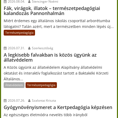
2026.08.04.
Stencinger Noémi
Fák, virágok, illatok – természetpedagógiai
kalandozás Pannonhalmán
Miért érdemes egy általános iskolás csoporttal arborétumba
látogatni? Talán azért, mert a természetben minden lépés új...
Természetpedagógia
2026.07.31.
Szerkesztőség
A legkisebb falvakban is közös ügyünk az
állatvédelem
A Közös ügyünk az állatvédelem Alapítvány állatvédelmi
oktatást és interaktív foglalkozást tartott a Baktakéki Körzeti
Általános...
Állatvédelem
Természetpedagógia
2026.07.26.
Szalontai Kriszta
Gyógynövényismeret a Kertpedagógia képzésen
Az egészséges életmódra nevelés több irányból