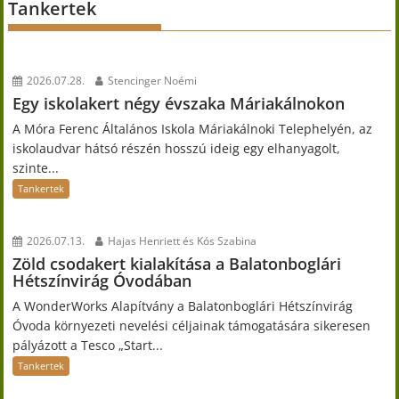
Tankertek
2026.07.28.
Stencinger Noémi
Egy iskolakert négy évszaka Máriakálnokon
A Móra Ferenc Általános Iskola Máriakálnoki Telephelyén, az
iskolaudvar hátsó részén hosszú ideig egy elhanyagolt,
szinte...
Tankertek
2026.07.13.
Hajas Henriett és Kós Szabina
Zöld csodakert kialakítása a Balatonboglári
Hétszínvirág Óvodában
A WonderWorks Alapítvány a Balatonboglári Hétszínvirág
Óvoda környezeti nevelési céljainak támogatására sikeresen
pályázott a Tesco „Start...
Tankertek